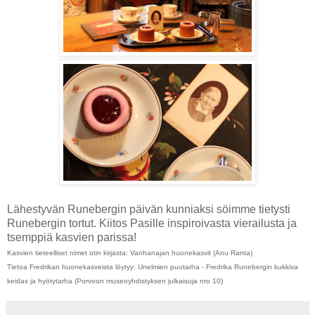
Lähestyvän Runebergin päivän kunniaksi söimme tietysti
Runebergin tortut. Kiitos Pasille inspiroivasta vierailusta ja
tsemppiä kasvien parissa!
Kasvien tieteelliset nimet otin kirjasta: Vanhanajan huonekasvit (Anu Ranta)
Tietoa Fredrikan huonekasveista löytyy: Unelmien puutarha - Fredrika Runebergin kukkiva
keidas ja hyötytarha (Porvoon museoyhdistyksen julkaisuja nro 10)