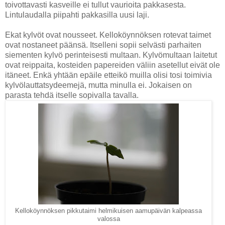
toivottavasti kasveille ei tullut vaurioita pakkasesta.
Lintulaudalla piipahti pakkasilla uusi laji.
Ekat kylvöt ovat nousseet. Kelloköynnöksen rotevat taimet
ovat nostaneet päänsä. Itselleni sopii selvästi parhaiten
siementen kylvö perinteisesti multaan. Kylvömultaan laitetut
ovat reippaita, kosteiden papereiden väliin asetellut eivät ole
itäneet. Enkä yhtään epäile etteikö muilla olisi tosi toimivia
kylvölauttatsydeemejä, mutta minulla ei. Jokaisen on
parasta tehdä itselle sopivalla tavalla.
Kelloköynnöksen pikkutaimi helmikuisen aamupäivän kalpeassa
valossa