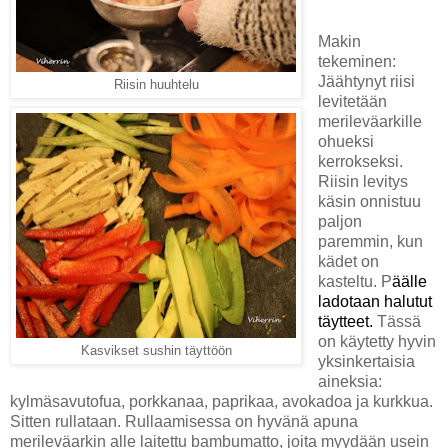
Makin
tekeminen:
Jäähtynyt riisi
Riisin huuhtelu
levitetään
merileväarkille
ohueksi
kerrokseksi.
Riisin levitys
käsin onnistuu
paljon
paremmin, kun
kädet on
kasteltu.
P
äälle
ladotaan halutut
täytteet.
Tässä
on käytetty hyvin
Kasvikset sushin täyttöön
yksinkertaisia
aineksia:
kylmäsavutofua, porkkanaa, paprikaa, avokadoa ja kurkkua.
Sitten rullataan. Rullaamisessa on hyvänä apuna
merileväarkin alle laitettu bambumatto, joita myydään usein