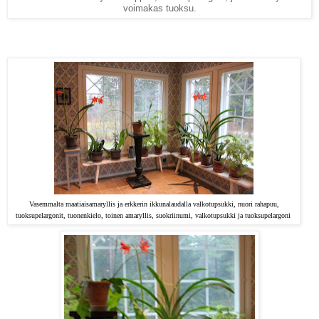
voimakas tuoksu.
Vasemmalta maatiaisamaryllis ja erkkerin ikkunalaudalla valkotupsukki, nuori rahapuu,
tuoksupelargonit, tuonenkielo, toinen amaryllis, suokriinumi, valkotupsukki ja tuoksupelargoni