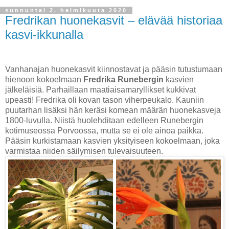
sunnuntai 2. helmikuuta 2020
Fredrikan huonekasvit – elävää historiaa
kasvi-ikkunalla
Vanhanajan huonekasvit kiinnostavat ja pääsin tutustumaan
hienoon kokoelmaan
Fredrika Runebergin
kasvien
jälkeläisiä. Parhaillaan maatiaisamaryllikset kukkivat
upeasti! Fredrika oli kovan tason viherpeukalo. Kauniin
puutarhan lisäksi hän keräsi komean määrän huonekasveja
1800-luvulla. Niistä huolehditaan edelleen Runebergin
kotimuseossa Porvoossa, mutta se ei ole ainoa paikka.
Pääsin kurkistamaan kasvien yksityiseen kokoelmaan, joka
varmistaa niiden säilymisen tulevaisuuteen.