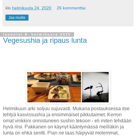
klo
helmikuuta 24, 2020
26 kommenttia:
Jaa muille
lauantai 8. helmikuuta 2020
Vegesushia ja ripaus lunta
Helmikuun arki soljuu sujuvasti. Mukana postauksessa itse
tehtyä kasvissushia ja ensimmäiset pikkutaimet. Kerron
omat vinkkini onnistuneen sushin tekoon - eli miten tehdään
hyvä riisi. Pakkanen on käynyt kääntymässä meilläkin ja
lunta on ehkä sentti. Pian ne taas häipyvät molemmat,