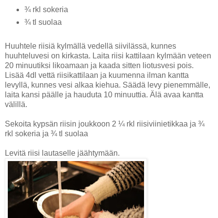
¾ rkl sokeria
¾ tl suolaa
Huuhtele riisiä kylmällä vedellä siivilässä, kunnes
huuhteluvesi on kirkasta. Laita riisi kattilaan kylmään veteen
20 minuutiksi likoamaan ja kaada sitten liotusvesi pois.
Lisää 4dl vettä riisikattilaan ja kuumenna ilman kantta
levyllä, kunnes vesi alkaa kiehua. Säädä levy pienemmälle,
laita kansi päälle ja hauduta 10 minuuttia. Älä avaa kantta
välillä.
Sekoita kypsän riisin joukkoon 2 ¼ rkl riisiviinietikkaa ja ¾
rkl sokeria ja ¾ tl suolaa
Levitä riisi lautaselle jäähtymään.