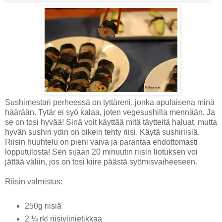
Sushimestari perheessä on tyttäreni, jonka apulaisena minä
häärään. Tytär ei syö kalaa, joten vegesushilla mennään. Ja
se on tosi hyvää! Sinä voit käyttää mitä täytteitä haluat, mutta
hyvän sushin ydin on oikein tehty riisi. Käytä sushiriisiä.
Riisin huuhtelu on pieni vaiva ja parantaa ehdottomasti
lopputulosta! Sen sijaan 20 minuutin riisin liotuksen voi
jättää väliin, jos on tosi kiire päästä syömisvaiheeseen.
Riisin valmistus:
250g riisiä
2 ¼ rkl riisiviinietikkaa