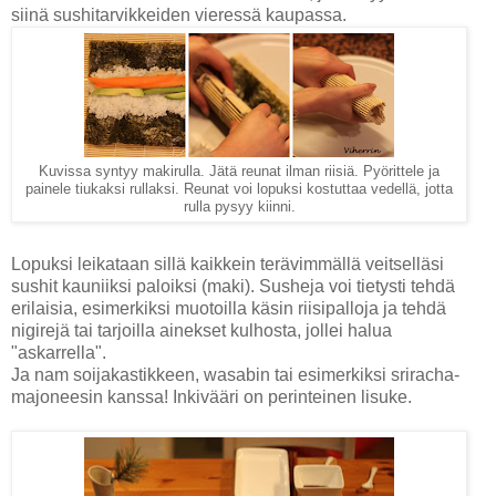
siinä sushitarvikkeiden vieressä kaupassa.
Kuvissa syntyy makirulla. Jätä reunat ilman riisiä. Pyörittele ja
painele tiukaksi rullaksi. Reunat voi lopuksi kostuttaa vedellä, jotta
rulla pysyy kiinni.
Lopuksi leikataan sillä kaikkein terävimmällä veitselläsi
sushit kauniiksi paloiksi (maki). Susheja voi tietysti tehdä
erilaisia, esimerkiksi muotoilla käsin riisipalloja ja tehdä
nigirejä tai tarjoilla ainekset kulhosta, jollei halua
"askarrella".
Ja nam soijakastikkeen, wasabin tai esimerkiksi sriracha-
majoneesin kanssa! Inkivääri on perinteinen lisuke.