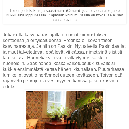
Toinen joulukaktus ja suokriinumi (Crinum), jota ei viedä ulos ja se
kukkii aina loppukesällä. Kapmaan kriinum Pasilla on myös, se ei näy
näissä kuvissa.
Jokaisella kasviharrastajalla on omat kiinnostuksen
kohteensa ja erityisalueensa. Fredrika oli kovan tason
kasviharrastaja. Ja niin on Pasikin. Nyt talvella Pasin daaliat
ja muut talvetettavat lepäilevät viileässä, nimettyinä siististi
laatikoissa. Huonekasvit ovat levittäytyneet kaikkiin
huoneisiin. Saas nähdä, koska valkotupsukki suvaitsisi
kukkia ensimmäistä kertaa hänen ikkunallaan. Puutarhassa
lumikellot ovat jo heränneet uuteen kevääseen. Toivon että
rajanveto peurojen ja vesimyyrien kanssa jatkuu kasvien
eduksi!