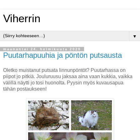
Viherrin
▼
maanantai 24. helmikuuta 2020
Puutarhapuuhia ja pöntön putsausta
Oletko muistanut putsata linnunpöntöt? Puutarhassa on
piipot jo pitkiä. Jouluruusu jaksaa aina vaan kukkia, vaikka
välillä näytti jo tosi huonolta. Pyysin myös kuvausapua
tähän postaukseen!