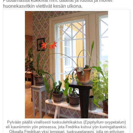
Puutarhassa kukkivat mm. daaliat ja ruusut ja monet
huonekasvitkin viettivät kesän ulkona.
Pylvään päällä virallisesti tuoksulehtikaktus (
Epiphyllum oxypetalum
)
eli kauniimmin yön prinsessa, jota Fredrika kutsui yön kuningattareksi.
Oikealla Fredrikan yksi lemppari, tuoksupelargoni, jolla on erityisen