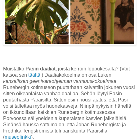
Muistatko
Pasin daaliat
, joista kerroin loppukesällä? (Voit
katsoa sen
täältä
.) Daaliakokoelma on osa Luken
kansallisen geenivaraohjelman varmuuskokoelmaa
.
Runebergin kotimuseon puutarhaan kaivattiin jokunen vuosi
sitten oikeanlaista vanhaa daaliaa. Sehän löytyi Pasin
puutarhasta Paraisilta. Sitten esiin nousi ajatus, että Pasi
voisi tallettaa myös huonekasveja. Niinpä nykyisin hänellä
on ikkunoillaan kaikkien Runebergin kotimuseossa
Porvoossa säilyneiden alkuperäisten kasvien jälkeläisiä.
Sinänsä hauska sattuma on, että Johan Runebergista ja
Fredrika Tengströmista tuli pariskunta Paraisilla
(
museolinkki
).