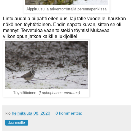
Alppiruusu ja talventörröttäjiä perennapenkissä
Lintulaudalla piipahti eilen uusi laji tälle vuodelle, hauskan
näköinen töyhtötiainen. Ehdin napata kuvan, sitten se oli
mennyt. Tervetuloa vaan toistekin töyhtis! Mukavaa
viikonlopun jatkoa kaikille lukijoille!
Töyhtötiainen (
Lophophanes cristatus)
klo
helmikuuta 08, 2020
8 kommenttia:
Jaa muille