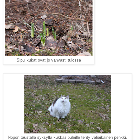
Sipulikukat ovat jo vahvasti tulossa
Nöpön taustalla syksyllä kukkasipuleille tehty väliaikainen penkki.