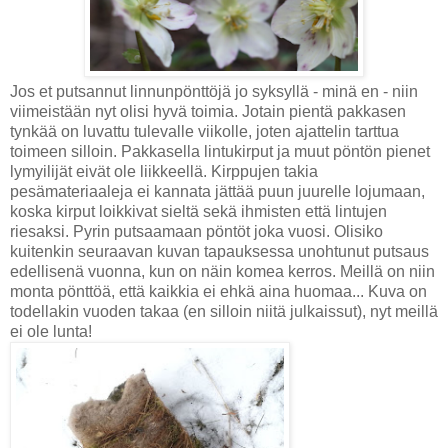
Jos et putsannut linnunpönttöjä jo syksyllä - minä en - niin
viimeistään nyt olisi hyvä toimia. Jotain pientä pakkasen
tynkää on luvattu tulevalle viikolle, joten ajattelin tarttua
toimeen silloin. Pakkasella lintukirput ja muut pöntön pienet
lymyilijät eivät ole liikkeellä. Kirppujen takia
pesämateriaaleja ei kannata jättää puun juurelle lojumaan,
koska kirput loikkivat sieltä sekä ihmisten että lintujen
riesaksi. Pyrin putsaamaan pöntöt joka vuosi. Olisiko
kuitenkin seuraavan kuvan tapauksessa unohtunut putsaus
edellisenä vuonna, kun on näin komea kerros. Meillä on niin
monta pönttöä, että kaikkia ei ehkä aina huomaa... Kuva on
todellakin vuoden takaa (en silloin niitä julkaissut), nyt meillä
ei ole lunta!