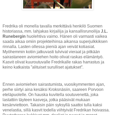
Fredrika oli monella tavalla merkittävä henkilö Suomen
historiassa, mm. lahjakas kirjailija ja kansallisrunoilija
J.L.
Runebergin
huolehtiva vaimo. Hänen oli varmasti vaikea
saada aikaa omiin projekteihinsa aikansa superjulkkiksen
rinnalla. Lasten ollessa pieniä ajan veivät kotiasiat.
Myöhemmin kotiin jatkuvasti tulvivat vieraat ja pitkään
sairastaneen aviomiehen hoito olivat raskas elämäntyö.
Kasvit olivat kuuroutuvalle Fredrikalle rakas harrastus ja
keino katkaista ”alituiset surulliset ajatukset”.
Ennen aviomiehen sairastumista, vuosikymmenten ajan,
perhe siirtyi aina kesäksi Kroksnäsiin, saareen Porvoon
eteläpuolelle. On hauska kuvitella soutuvenettä, joka
lastattiin täyteen kasveja, jotka pääsivät mukaan
kesänviettoon. Takaisin päin syksyllä saattoi tulla kaksi
venelastia, sillä kasvit todella viihtyivät Fredrikan hoivassa.