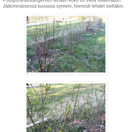
Purppuraheisiangervon lehtien koko on vielä vaatimaton.
Jälkimmäisessä kuvassa syreeni, hienosti lehdet sielläkin.