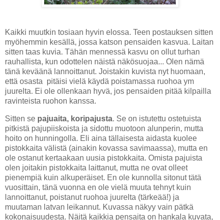
Kaikki muutkin tosiaan hyvin elossa. Teen postauksen sitten
myöhemmin kesällä, jossa katson pensaiden kasvua. Laitan
sitten taas kuvia. Tähän mennessä kasvu on ollut turhan
rauhallista, kun odottelen näistä näkösuojaa... Olen nämä
tänä keväänä lannoittanut. Joistakin kuvista nyt huomaan,
että osasta pitäisi vielä käydä poistamassa ruohoa ym
juurelta. Ei ole ollenkaan hyvä, jos pensaiden pitää kilpailla
ravinteista ruohon kanssa.
Sitten se
pajuaita, koripajusta
. Se on istutettu ostetuista
pitkistä pajupiiskoista ja sidottu muotoon alunperin, mutta
hoito on hunningolla. Eli aina tällaisesta aidasta kuolee
pistokkaita välistä (ainakin kovassa savimaassa), mutta en
ole ostanut kertaakaan uusia pistokkaita. Omista pajuista
olen joitakin pistokkaita laittanut, mutta ne ovat olleet
pienempiä kuin alkuperäiset. En ole kunnolla sitonut tätä
vuosittain, tänä vuonna en ole vielä muuta tehnyt kuin
lannoittanut, poistanut ruohoa juurelta (tärkeää!) ja
muutaman latvan leikannut. Kuvassa näkyy vain pätkä
kokonaisuudesta. Näitä kaikkia pensaita on hankala kuvata,