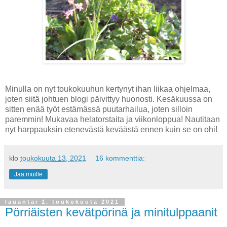
Minulla on nyt toukokuuhun kertynyt ihan liikaa ohjelmaa,
joten siitä johtuen blogi päivittyy huonosti. Kesäkuussa on
sitten enää työt estämässä puutarhailua, joten silloin
paremmin! Mukavaa helatorstaita ja viikonloppua! Nautitaan
nyt harppauksin etenevästä keväästä ennen kuin se on ohi!
klo
toukokuuta 13, 2021
16 kommenttia:
Jaa muille
lauantai 1. toukokuuta 2021
Pörriäisten kevätpörinä ja minitulppaanit