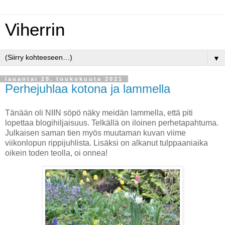
Viherrin
▼
lauantai 29. toukokuuta 2021
Perhejuhlaa kotona ja lammella
Tänään oli NIIN söpö näky meidän lammella, että piti
lopettaa blogihiljaisuus. Telkällä on iloinen perhetapahtuma.
Julkaisen saman tien myös muutaman kuvan viime
viikonlopun rippijuhlista. Lisäksi on alkanut tulppaaniaika
oikein toden teolla, oi onnea!