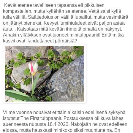
Kevät etenee tavalliseen tapaansa eli pikkuisen
kompastellen, mutta kyllähän se etenee. Vettä saisi kyllä
tulla välillä. Säätiedotus on välillä lupaillut, mutta vesimäärä
on jäänyt pieneksi. Kevyet lumihiutaleet eivät paljon asiaa
auta... Katsotaas mitä kevään ihmeitä pihalla on näkynyt.
Ainakin yllätyksen ovat tuoneet minitulppaanit! Entä mitkä
kasvit ovat ilahduttaneet pörriäisiä?
Viime vuonna nousivat erittäin aikaisin edellisenä syksynä
istutetut The First tulppaanit. Postauksessa oli kuva lähes
auenneesta nupusta 18.4.2020. Näköjään ne ovat edelleen
elossa, mutta hauskasti minikokoisiksi muuntuneina. En