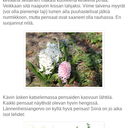
keväänä sellainen makasi kuolleena keskellä pihaa.
Veikkaan sitä naapurin kissan lahjaksi. Viime talvena myyrät
(voi olla pienempi laji) lumen alla puuhastelivat jälkiä
nurmikkoon, mutta pensaat ovat saaneet olla rauhassa. En
suojannut niitä.
Kävin äsken katselemassa pensaiden kasvuun lähtöä.
Kaikki pensaat näyttivät olevan hyvin hengissä.
Lännenheisiangervo on kyllä hyvä pensas! Siinä on jo aika
isot lehdet: