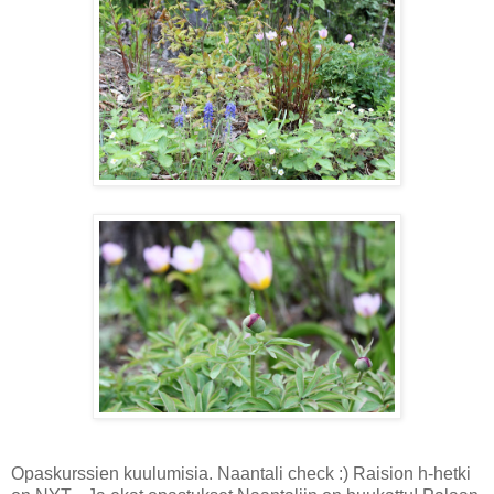
Opaskurssien kuulumisia. Naantali check :) Raision h-hetki