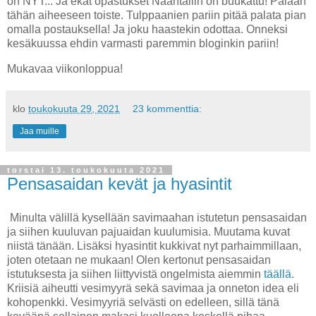
on NYT... Ja ekat opastukset Naantaliin on buukattu! Palaan
tähän aiheeseen toiste. Tulppaanien pariin pitää palata pian
omalla postauksella! Ja joku haastekin odottaa. Onneksi
kesäkuussa ehdin varmasti paremmin bloginkin pariin!
Mukavaa viikonloppua!
klo
toukokuuta 29, 2021
23 kommenttia:
Jaa muille
torstai 13. toukokuuta 2021
Pensasaidan kevät ja hyasintit
Minulta välillä kysellään savimaahan istutetun pensasaidan
ja siihen kuuluvan pajuaidan kuulumisia. Muutama kuvat
niistä tänään. Lisäksi hyasintit kukkivat nyt parhaimmillaan,
joten otetaan ne mukaan! Olen kertonut pensasaidan
istutuksesta ja siihen liittyvistä ongelmista aiemmin
täällä
.
Kriisiä aiheutti vesimyyrä sekä savimaa ja onneton idea eli
kohopenkki. Vesimyyriä selvästi on edelleen, sillä tänä