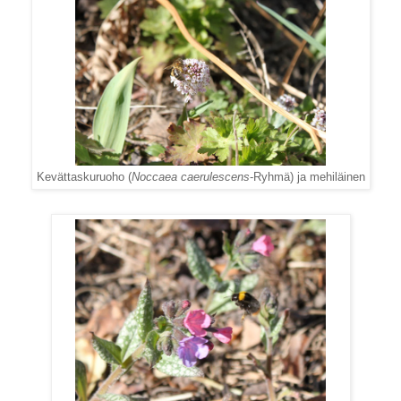
Kevättaskuruoho (
Noccaea caerulescens
-Ryhmä) ja mehiläinen