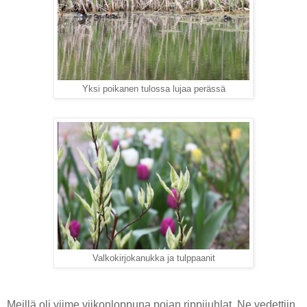
Yksi poikanen tulossa lujaa perässä
Valkokirjokanukka ja tulppaanit
Meillä oli viime viikonloppuna pojan rippijuhlat. Ne vedettiin