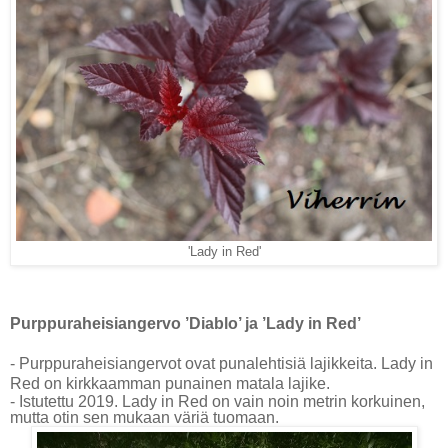
'Lady in Red'
Purppuraheisiangervo ’Diablo’ ja ’Lady in Red’
- Purppuraheisiangervot ovat punalehtisiä lajikkeita. Lady in
Red on kirkkaamman punainen matala lajike.
- Istutettu 2019. Lady in Red on vain noin metrin korkuinen,
mutta otin sen mukaan väriä tuomaan.