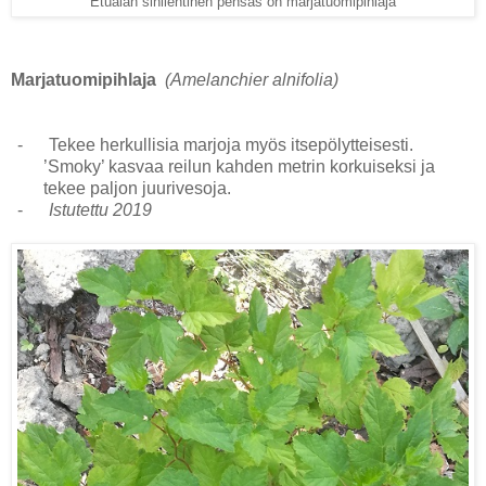
Etualan sinilehtinen pensas on marjatuomipihlaja
Marjatuomipihlaja
(Amelanchier alnifolia)
-
Tekee herkullisia marjoja myös itsepölytteisesti.
’Smoky’ kasvaa reilun kahden metrin korkuiseksi ja
tekee paljon juurivesoja.
-
Istutettu 2019