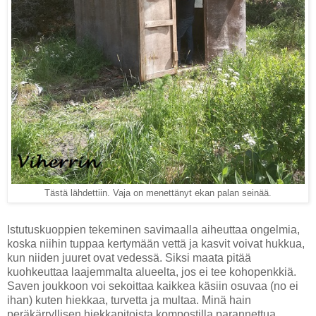
Tästä lähdettiin. Vaja on menettänyt ekan palan seinää.
Istutuskuoppien tekeminen savimaalla aiheuttaa ongelmia,
koska niihin tuppaa kertymään vettä ja kasvit voivat hukkua,
kun niiden juuret ovat vedessä. Siksi maata pitää
kuohkeuttaa laajemmalta alueelta, jos ei tee kohopenkkiä.
Saven joukkoon voi sekoittaa kaikkea käsiin osuvaa (no ei
ihan) kuten hiekkaa, turvetta ja multaa. Minä hain
peräkärryllisen hiekkapitoista kompostilla parannettua