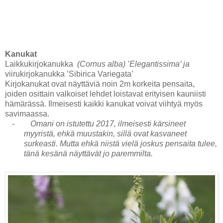
Kanukat
Laikkukirjokanukka
(Cornus alba) ’Elegantissima’ ja
viirukirjokanukka
’Sibirica Variegata’
Kirjokanukat ovat näyttäviä noin 2m korkeita pensaita,
joiden osittain valkoiset lehdet loistavat erityisen kauniisti
hämärässä. Ilmeisesti kaikki kanukat voivat viihtyä myös
savimaassa.
-
Omani on istutettu 2017, ilmeisesti kärsineet
myyristä, ehkä muustakin, sillä ovat kasvaneet
surkeasti. Mutta ehkä niistä vielä joskus pensaita tulee,
tänä kesänä näyttävät jo paremmilta.