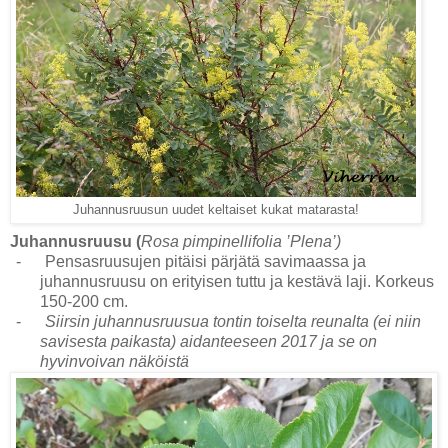
Juhannusruusun uudet keltaiset kukat matarasta!
Juhannusruusu (
Rosa pimpinellifolia ’Plena’)
-
Pensasruusujen pitäisi pärjätä savimaassa ja
juhannusruusu on erityisen tuttu ja kestävä laji. Korkeus
150-200 cm.
-
Siirsin juhannusruusua tontin toiselta reunalta (ei niin
savisesta paikasta) aidanteeseen 2017 ja se on
hyvinvoivan näköistä