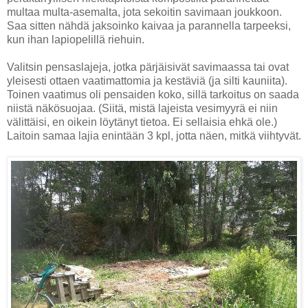
multaa multa-asemalta, jota sekoitin savimaan joukkoon.
Saa sitten nähdä jaksoinko kaivaa ja parannella tarpeeksi,
kun ihan lapiopelillä riehuin.
Valitsin pensaslajeja, jotka pärjäisivät savimaassa tai ovat
yleisesti ottaen vaatimattomia ja kestäviä (ja silti kauniita).
Toinen vaatimus oli pensaiden koko, sillä tarkoitus on saada
niistä näkösuojaa. (Siitä, mistä lajeista vesimyyrä ei niin
välittäisi, en oikein löytänyt tietoa. Ei sellaisia ehkä ole.)
Laitoin samaa lajia enintään 3 kpl, jotta näen, mitkä viihtyvät.