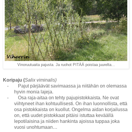
Vinoruutuaita pajusta. Ja ruohot PITÄÄ poistaa juurelta...
Koripaju (
Salix viminalis)
-
Pajut pärjäävät savimaassa ja niitähän on olemassa
hyvin monia lajeja.
-
Osa raja-aitaa on tehty pajupistokkaista. Ne ovat
viihtyneet ihan kohtuullisesti. On ihan luonnollista, että
osa pistokkaista on kuollut. Ongelma aidan korjailussa
on, että uudet pistokkaat pitäisi istuttaa keväällä
lepotilaisina ja niiden hankinta ajoissa tuppaa joka
vuosi unohtumaan…