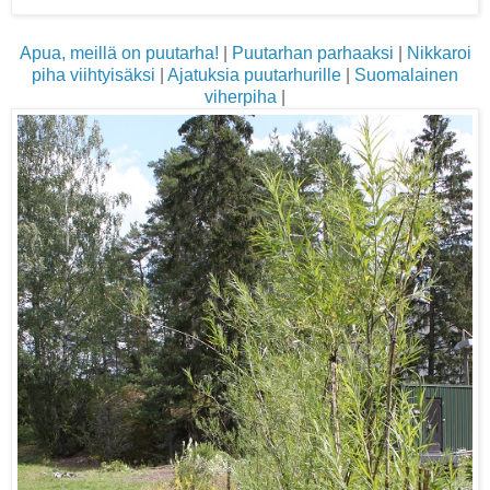
Apua, meillä on puutarha!
|
Puutarhan parhaaksi
|
Nikkaroi
piha viihtyisäksi
|
Ajatuksia puutarhurille
|
Suomalainen
viherpiha
|