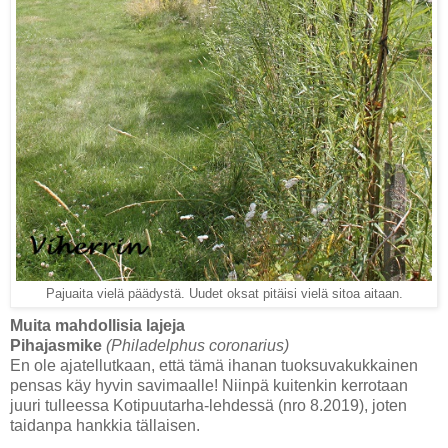
Pajuaita vielä päädystä. Uudet oksat pitäisi vielä sitoa aitaan.
Muita mahdollisia lajeja
Pihajasmike
(Philadelphus coronarius)
En ole ajatellutkaan, että tämä ihanan tuoksuvakukkainen
pensas käy hyvin savimaalle! Niinpä kuitenkin kerrotaan
juuri tulleessa Kotipuutarha-lehdessä (nro 8.2019), joten
taidanpa hankkia tällaisen.