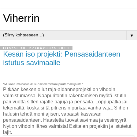
Viherrin
▼
tiistai 30. heinäkuuta 2019
Kesän iso projekti: Pensasaidanteen
istutus savimaalle
*Mukana mainoslinkki suosittelemistani puutarhakirjoista*
Pitkään kesken ollut raja-aidanneprojekti on vihdoin
valmistumassa. Naapuritontin rakentamisen myötä istutin
pari vuotta sitten rajalle pajuja ja pensaita. Loppupätkä jäi
tekemättä, koska siitä piti ensin purkaa vanha vaja. Siihen
halusin tehdä monilajisen, vapaasti kasvavan
pensasaidanteen. Haastetta tuovat savimaa ja vesimyyrä.
Nyt on vihdoin lähes valmista! Esittelen projektin ja istutetut
lajit.