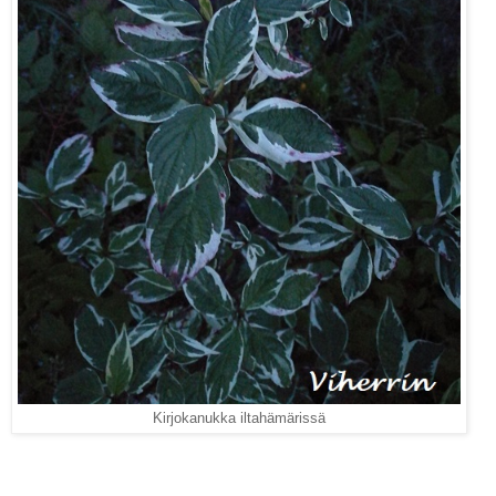
Kirjokanukka iltahämärissä