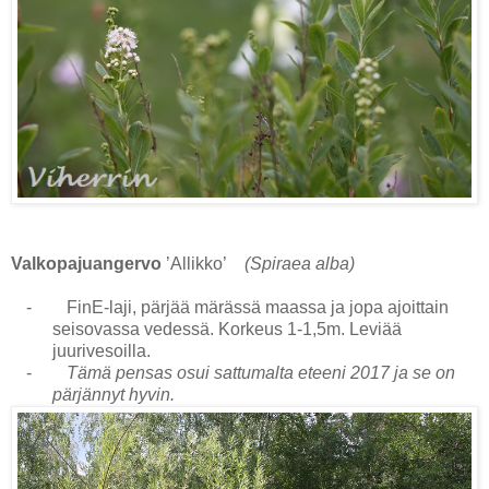
Valkopajuangervo
’Allikko’
(Spiraea alba)
-
FinE-laji, pärjää märässä maassa ja jopa ajoittain
seisovassa vedessä. Korkeus 1-1,5m. Leviää
juurivesoilla.
-
Tämä pensas osui sattumalta eteeni 2017 ja se on
pärjännyt hyvin.