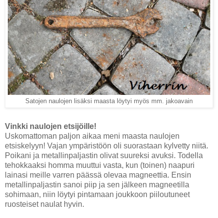
Satojen naulojen lisäksi maasta löytyi myös mm. jakoavain
Vinkki naulojen etsijöille!
Uskomattoman paljon aikaa meni maasta naulojen
etsiskelyyn! Vajan ympäristöön oli suorastaan kylvetty niitä.
Poikani ja metallinpaljastin olivat suureksi avuksi. Todella
tehokkaaksi homma muuttui vasta, kun (toinen) naapuri
lainasi meille varren päässä olevaa magneettia. Ensin
metallinpaljastin sanoi piip ja sen jälkeen magneetilla
sohimaan, niin löytyi pintamaan joukkoon piiloutuneet
ruosteiset naulat hyvin.