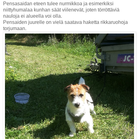
Pensasaidan eteen tulee nurmikkoa ja esimerkiksi
niittyhumalaa kunhan säät viilenevät, joten törröttäviä
nauloja ei alueella voi olla.
Pensaiden juurelle on vielä saatava haketta rikkaruohoja
torjumaan.