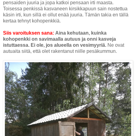
pensaiden juuria ja jopa katkoi pensaan irti maasta.
Toisessa penkissä kasvaneen kirsikkapuun sain nostettua
käsin irti, kun sillä ei ollut enää juuria. Tämän takia en tällä
kertaa tehnyt kohopenkkiä.
Siis varoituksen sana:
Aina kehutaan, kuinka
kohopenkki on savimaalla autuus ja onni kasveja
istuttaessa. Ei ole, jos alueella on vesimyyriä.
Ne ovat
autuaita siitä, että olet rakentanut niille pesäkummun.