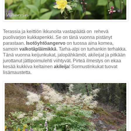
Terassia ja keittiön ikkunoita vastapäätä on rehevä
puolivarjon kukkapenkki. Se on tänä vuonna pistänyt
parastaan.
Isotöyhtöangervo
on tuossa aina komea,
samoin
valkotäpläimikkä
. Tarha-alpi on turhankin terhakka.
Tänä vuonna keijunkukat, jalopähkämöt, akileijat ja pitkään
jurottanut jättipoimulehti viihtyvät. Pirteä ilmestys on ekaa
kesää kukkiva keltainen
akileija
! Sormustinkukat tuovat
lisämaustetta.