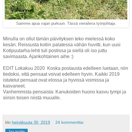
Saimme apua vajan purkuun. Tässä vieraileva työnjohtaja.
Minulla on ollut tämän päivityksen teko mielessä koko
kesän. Reissusta kotiin palatessa vähän huvitti, kun uusi
Kotipuutarha-lehti tuli postissa ja siellä oli iso juttu
savimaasta. Ajankohtainen aihe :)
EDIT Lokakuu 2020 Koska postausta edelleen luetaan, niin
tiedoksi, että pensaat voivat edelleen hyvin. Kaikki 2019
istutetut pensaat ovat elossa ja hyvissä voimissa ja
kasvaneet.
Vanhemmista pensaista: Kanukoiden huono kasvu tympi ja
siirsin toisen niistä muualle.
klo
heinäkuuta 30, 2019
24 kommenttia:
Jaa muille