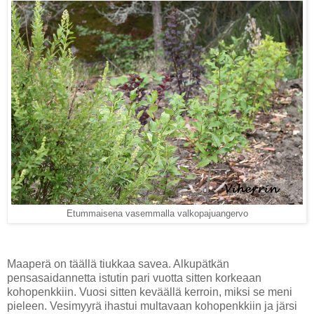
Etummaisena vasemmalla valkopajuangervo
Maaperä on täällä tiukkaa savea. Alkupätkän
pensasaidannetta istutin pari vuotta sitten korkeaan
kohopenkkiin. Vuosi sitten keväällä kerroin, miksi se meni
pieleen. Vesimyyrä ihastui multavaan kohopenkkiin ja järsi