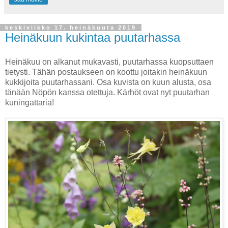
keskiviikko 17. heinäkuuta 2019
Heinäkuun kukintaa puutarhassa
Heinäkuu on alkanut mukavasti, puutarhassa kuopsuttaen
tietysti. Tähän postaukseen on koottu joitakin heinäkuun
kukkijoita puutarhassani. Osa kuvista on kuun alusta, osa
tänään Nöpön kanssa otettuja. Kärhöt ovat nyt puutarhan
kuningattaria!