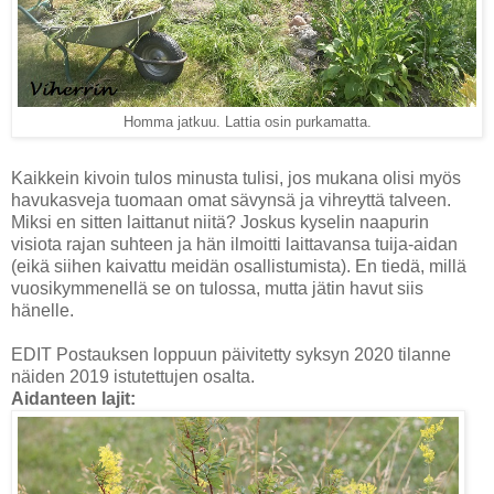
Homma jatkuu. Lattia osin purkamatta.
Kaikkein kivoin tulos minusta tulisi, jos mukana olisi myös
havukasveja tuomaan omat sävynsä ja vihreyttä talveen.
Miksi en sitten laittanut niitä? Joskus kyselin naapurin
visiota rajan suhteen ja hän ilmoitti laittavansa tuija-aidan
(eikä siihen kaivattu meidän osallistumista). En tiedä, millä
vuosikymmenellä se on tulossa, mutta jätin havut siis
hänelle.
EDIT Postauksen loppuun päivitetty syksyn 2020 tilanne
näiden 2019 istutettujen osalta.
Aidanteen lajit: