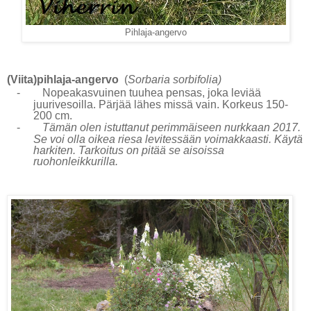
Pihlaja-angervo
(Viita)pihlaja-angervo
(
Sorbaria sorbifolia)
-
Nopeakasvuinen tuuhea pensas, joka leviää
juurivesoilla. Pärjää lähes missä vain. Korkeus 150-
200 cm.
-
Tämän olen istuttanut perimmäiseen nurkkaan 2017.
Se voi olla oikea riesa levitessään voimakkaasti. Käytä
harkiten. Tarkoitus on pitää se aisoissa
ruohonleikkurilla.