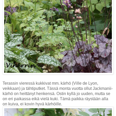
Terassin vieressä kukkivat mm. kärhö (Ville de Lyon,
veikkaan) ja tähtiputket. Tässä monta vuotta ollut Jackmanii-
kärhö on heittänyt henkensä. Ostin kyllä jo uuden, mutta se
on eri paikassa eikä vielä kuki. Tämä paikka räystään alla
on kuiva, ei kovin hyvä kärhöille.