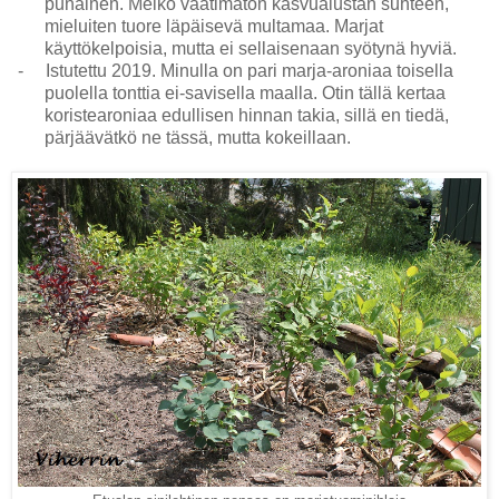
punainen. Melko vaatimaton kasvualustan suhteen,
mieluiten tuore läpäisevä multamaa. Marjat
käyttökelpoisia, mutta ei sellaisenaan syötynä hyviä.
-
Istutettu 2019. Minulla on pari marja-aroniaa toisella
puolella tonttia ei-savisella maalla. Otin tällä kertaa
koristearoniaa edullisen hinnan takia, sillä en tiedä,
pärjäävätkö ne tässä, mutta kokeillaan.