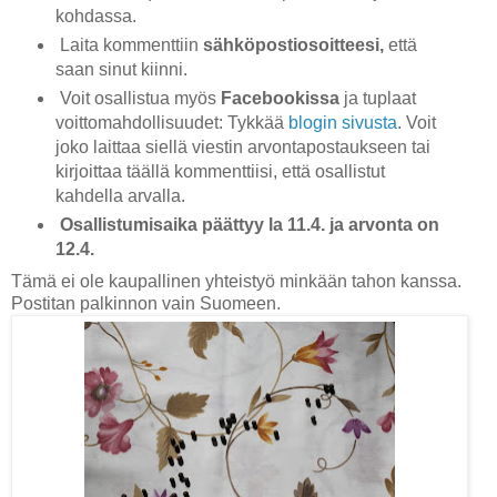
kohdassa.
Laita kommenttiin
sähköpostiosoitteesi,
että
saan sinut kiinni.
Voit osallistua myös
Facebookissa
ja tuplaat
voittomahdollisuudet: Tykkää
blogin sivusta
. Voit
joko laittaa siellä viestin arvontapostaukseen tai
kirjoittaa täällä kommenttiisi, että osallistut
kahdella arvalla.
Osallistumisaika päättyy la 11.4. ja arvonta on
12.4.
Tämä ei ole kaupallinen yhteistyö minkään tahon kanssa.
Postitan palkinnon vain Suomeen.