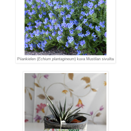
Piiankielen (
Echium plantagineum
) kuva Mustilan sivuilta