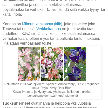
satiinipuuvillaa ja sopii esimerkiksi sellaisenaan
pöytäliinaksi tai verhoksi. Tai voit tehdä siitä vaikka tyyny- tai
kaitaliinoja.
Kangas on
Miimun kankaasta (klik)
, joka palvelee joko
Turussa tai netissä.
Verkkokauppa
on juuri avattu taas
uudelleen. Käväisin tällä viikolla liikkeessä ostamassa
verhokankaan, jolloin myös tämä palkinto tarttui mukaani.
(Palataan verhoasiaan toiste.)
Palkintoon kuuluvat lajikkeet 'Spencer Anniversary', 'True Fragnance'
sekä 'Royal Navy Dark Blue'
Kuvat Impecta ja Hyötykasviyhdistys, heiltä voi hankkia
tuoksuherneiden (
Lathyrus
) siemeniä
Tuoksuherneet
ovat ihania ja helppoja yksivuotisia