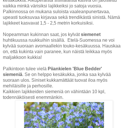
kesäkukkia. Alkuperäistä sisilialaista kasvia on jalostettu
vaikka minkä värisiksi lajikkeiksi jo satoja vuosia.
Palkinnossa on mukana suloista vaaleanpunertavaa,
upeasti tuoksuvaa kirjavaa sekä trendikästä sinistä. Nämä
lajikkeet kasvavat 1,5 - 2,5 metrin korkuisiksi.
Nopeamman kukinnan saat, jos kylvät
siemenet
huhtikuussa ruukkuihin sisällä. Etelä-Suomessa ne voi
kylvää suoraan avomaallekin touko-kesäkuussa. Hauskaa
on, että kukinta vain paranee, kun näistä leikkaa myös
maljakkoon kukkia!
Palkintoon tulee vielä
Piiankielen 'Blue Bedder'
siemeniä
.
Se on helppo kesäkukka, jonka saa kylvää
suoraan ulos. Siniset kukkamättäät tuovat iloa myös
mehiläisille ja perhosille.
Kaikkien lajikkeiden siemeniä on vähintään 10 kpl,
todennäköisesti enemmänkin.