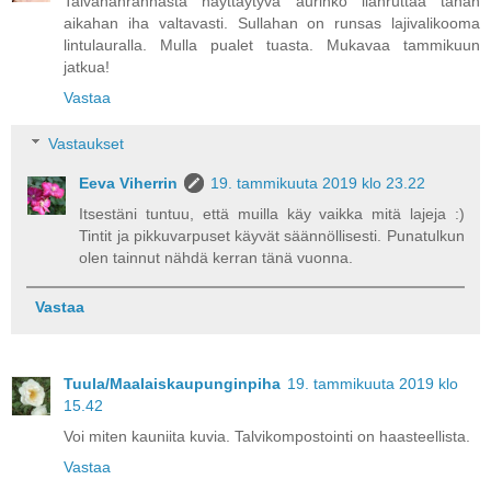
Taivahanrannasta näyttäytyvä aurinko ilahruttaa tähän
aikahan iha valtavasti. Sullahan on runsas lajivalikooma
lintulauralla. Mulla pualet tuasta. Mukavaa tammikuun
jatkua!
Vastaa
Vastaukset
Eeva Viherrin
19. tammikuuta 2019 klo 23.22
Itsestäni tuntuu, että muilla käy vaikka mitä lajeja :)
Tintit ja pikkuvarpuset käyvät säännöllisesti. Punatulkun
olen tainnut nähdä kerran tänä vuonna.
Vastaa
Tuula/Maalaiskaupunginpiha
19. tammikuuta 2019 klo
15.42
Voi miten kauniita kuvia. Talvikompostointi on haasteellista.
Vastaa