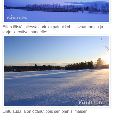
Eilen töistä tullessa aurinko painui kohti taivaanrantaa ja
varjot kurottivat hangelle:
Lintulaudalla on ottanut pois sen pienisilmäisen