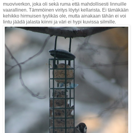
muoviverkon, joka oli sekä ruma että mahdollisesti linnuille
vaarallinen. Tämmöinen viritys löytyi kellarista. Ei tämäkään
kehikko hirmuisen tyylikäs ole, mutta ainakaan tähän ei voi
lintu jäädä jalasta kiinni ja väri ei hypi kuvissa silmille.