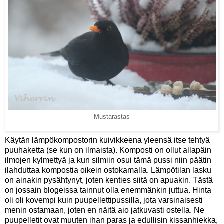
Mustarastas
Käytän lämpökompostorin kuivikkeena yleensä itse tehtyä
puuhaketta (se kun on ilmaista). Komposti on ollut allapäin
ilmojen kylmettyä ja kun silmiin osui tämä pussi niin päätin
ilahduttaa kompostia oikein ostokamalla. Lämpötilan lasku
on ainakin pysähtynyt, joten kenties siitä on apuakin. Tästä
on jossain blogeissa tainnut olla enemmänkin juttua. Hinta
oli oli kovempi kuin puupellettipussilla, jota varsinaisesti
menin ostamaan, joten en näitä aio jatkuvasti ostella. Ne
puupelletit ovat muuten ihan paras ja edullisin kissanhiekka,