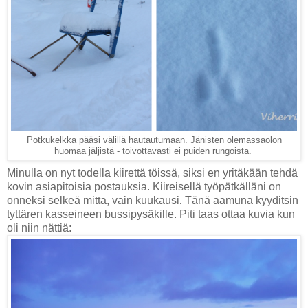
Potkukelkka pääsi välillä hautautumaan. Jänisten olemassaolon
huomaa jäljistä - toivottavasti ei puiden rungoista.
Minulla on nyt todella kiirettä töissä, siksi en yritäkään tehdä
kovin asiapitoisia postauksia. Kiireisellä työpätkälläni on
onneksi selkeä mitta, vain kuukausi
.
Tänä aamuna kyyditsin
tyttären kasseineen bussipysäkille. Piti taas ottaa kuvia kun
oli niin nättiä: