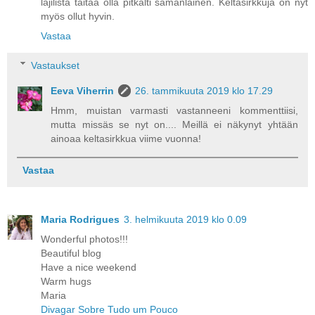
lajilista taitaa olla pitkälti samanlainen. Keltasirkkuja on nyt
myös ollut hyvin.
Vastaa
Vastaukset
Eeva Viherrin
26. tammikuuta 2019 klo 17.29
Hmm, muistan varmasti vastanneeni kommenttiisi,
mutta missäs se nyt on.... Meillä ei näkynyt yhtään
ainoaa keltasirkkua viime vuonna!
Vastaa
Maria Rodrigues
3. helmikuuta 2019 klo 0.09
Wonderful photos!!!
Beautiful blog
Have a nice weekend
Warm hugs
Maria
Divagar Sobre Tudo um Pouco