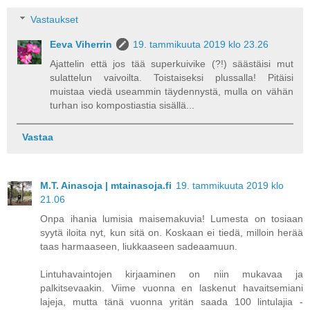
Vastaukset
Eeva Viherrin
19. tammikuuta 2019 klo 23.26
Ajattelin että jos tää superkuivike (?!) säästäisi mut
sulattelun vaivoilta. Toistaiseksi plussalla! Pitäisi
muistaa viedä useammin täydennystä, mulla on vähän
turhan iso kompostiastia sisällä...
Vastaa
M.T. Ainasoja | mtainasoja.fi
19. tammikuuta 2019 klo
21.06
Onpa ihania lumisia maisemakuvia! Lumesta on tosiaan
syytä iloita nyt, kun sitä on. Koskaan ei tiedä, milloin herää
taas harmaaseen, liukkaaseen sadeaamuun.
Lintuhavaintojen kirjaaminen on niin mukavaa ja
palkitsevaakin. Viime vuonna en laskenut havaitsemiani
lajeja, mutta tänä vuonna yritän saada 100 lintulajia -