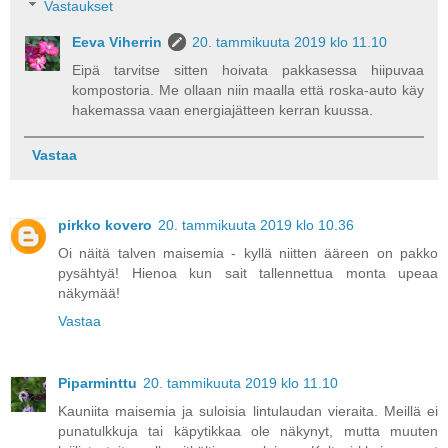
Vastaukset
Eeva Viherrin
20. tammikuuta 2019 klo 11.10
Eipä tarvitse sitten hoivata pakkasessa hiipuvaa
kompostoria. Me ollaan niin maalla että roska-auto käy
hakemassa vaan energiajätteen kerran kuussa.
Vastaa
pirkko kovero
20. tammikuuta 2019 klo 10.36
Oi näitä talven maisemia - kyllä niitten ääreen on pakko
pysähtyä! Hienoa kun sait tallennettua monta upeaa
näkymää!
Vastaa
Piparminttu
20. tammikuuta 2019 klo 11.10
Kauniita maisemia ja suloisia lintulaudan vieraita. Meillä ei
punatulkkuja tai käpytikkaa ole näkynyt, mutta muuten