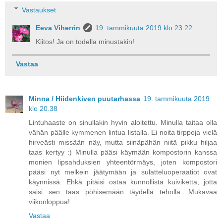
Vastaukset
Eeva Viherrin
19. tammikuuta 2019 klo 23.22
Kiitos! Ja on todella minustakin!
Vastaa
Minna / Hiidenkiven puutarhassa
19. tammikuuta 2019
klo 20.38
Lintuhaaste on sinullakin hyvin aloitettu. Minulla taitaa olla
vähän päälle kymmenen lintua listalla. Ei noita tirppoja vielä
hirveästi missään näy, mutta siinäpähän niitä pikku hiljaa
taas kertyy :) Minulla pääsi käymään kompostorin kanssa
monien lipsahduksien yhteentörmäys, joten kompostori
pääsi nyt melkein jäätymään ja sulatteluoperaatiot ovat
käynnissä. Ehkä pitäisi ostaa kunnollista kuiviketta, jotta
saisi sen taas pöhisemään täydellä teholla. Mukavaa
viikonloppua!
Vastaa