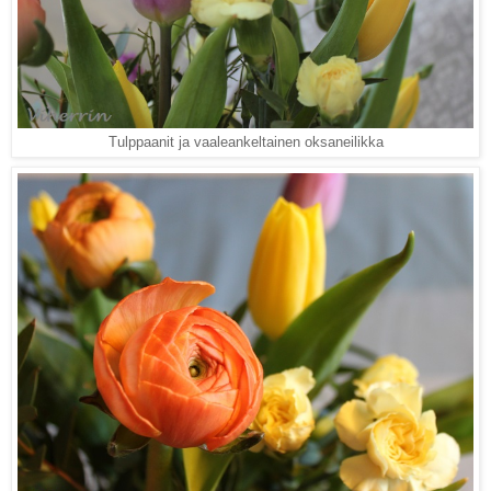
Tulppaanit ja vaaleankeltainen oksaneilikka