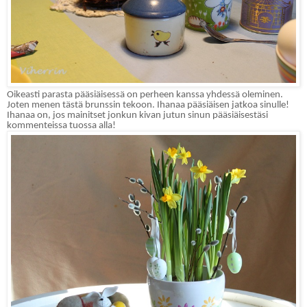
Oikeasti parasta pääsiäisessä on perheen kanssa yhdessä oleminen.
Joten menen tästä brunssin tekoon. Ihanaa pääsiäisen jatkoa sinulle!
Ihanaa on, jos mainitset jonkun kivan jutun sinun pääsiäisestäsi
kommenteissa tuossa alla!