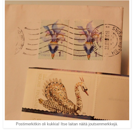
Postimerkitkin oli kukkia! Itse laitan näitä joutsenmerkkejä.