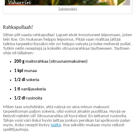
Jaloleinikki
Rahkapullaah!
Sitten piti saada rahkapullaa! Lapset eivät innostuneet leipomaan, joten
tein itse. On mukavan helppo leipomus. Pitää vaan malttaa jättää
taikina tarpeeksi löysäksi niin on helppo vaivata ja tulee mehevät pullat.
Tutkin netin reseptejä ja kokeilin sitruunarahkaa täytteeseen. Täytteen
ohje oli tällainen:
200 g
maitorahkaa (sitruunanmakuinen)
1 kpl
munaa
1/2 dl
sokeria
1 tl
vaniljasokeria
1/2 dl
rusinoita
Miten taas unohdinkin, että näissä on aina minun makuuni
tarpeettoman paljon sokeria, olisi voinut ainakin puolittaa
. Hyvää se
tietysti näinkin oli! Sitruunarahka oli hyvä idea! En laittanut rusinoita.
Tähän voisi väri-iloksi hyvin laittaa jonkun persikan tai aprikoosin palan
myös. Koko resepti löytyy
täältä
. Itse sekoitin mukaan myös reilusti
spelttijauhoja.