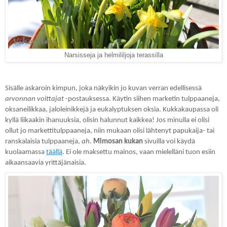
Narsisseja ja helmililjoja terassilla
Sisälle askaroin kimpun, joka näkyikin jo kuvan verran edellisessä
arvonnan voittajat
-postauksessa. Käytin siihen marketin tulppaaneja,
oksaneilikkaa, jaloleinikkejä ja eukalyptuksen oksia. Kukkakaupassa oli
kyllä liikaakin ihanuuksia, olisin halunnut kaikkea! Jos minulla ei olisi
ollut jo markettitulppaaneja, niin mukaan olisi lähtenyt papukaija- tai
ranskalaisia tulppaaneja,
ah
.
Mimosan kukan
sivuilla voi käydä
kuolaamassa
täällä
. Ei ole maksettu mainos, vaan mielelläni tuon esiin
aikaansaavia yrittäjänaisia.