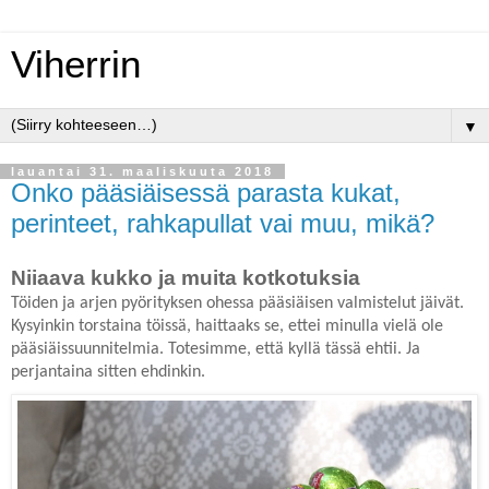
Viherrin
▼
lauantai 31. maaliskuuta 2018
Onko pääsiäisessä parasta kukat,
perinteet, rahkapullat vai muu, mikä?
Niiaava kukko ja muita kotkotuksia
Töiden ja arjen pyörityksen ohessa pääsiäisen valmistelut jäivät.
Kysyinkin torstaina töissä, haittaaks se, ettei minulla vielä ole
pääsiäissuunnitelmia. Totesimme, että kyllä tässä ehtii. Ja
perjantaina sitten ehdinkin.