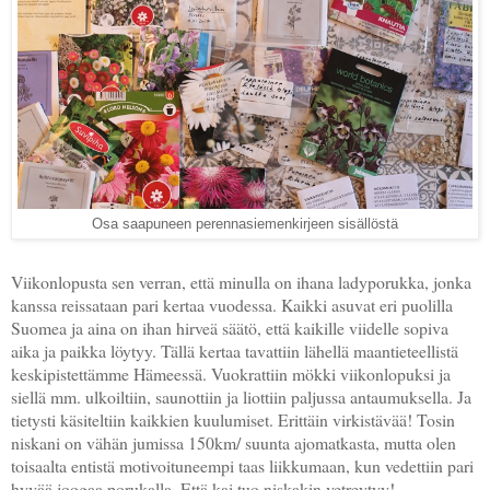
Osa saapuneen perennasiemenkirjeen sisällöstä
Viikonlopusta sen verran, että minulla on ihana ladyporukka, jonka
kanssa reissataan pari kertaa vuodessa. Kaikki asuvat eri puolilla
Suomea ja aina on ihan hirveä säätö, että kaikille viidelle sopiva
aika ja paikka löytyy. Tällä kertaa tavattiin lähellä maantieteellistä
keskipistettämme Hämeessä. Vuokrattiin mökki viikonlopuksi ja
siellä mm. ulkoiltiin, saunottiin ja liottiin paljussa antaumuksella. Ja
tietysti käsiteltiin kaikkien kuulumiset. Erittäin virkistävää! Tosin
niskani on vähän jumissa 150km/ suunta ajomatkasta, mutta olen
toisaalta entistä motivoituneempi taas liikkumaan, kun vedettiin pari
hyvää joogaa porukalla. Että kai tuo niskakin vetreytyy!