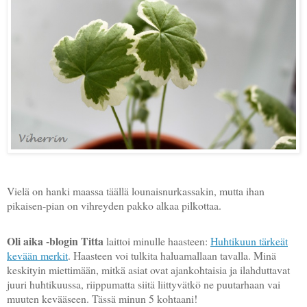
Vielä on hanki maassa täällä lounaisnurkassakin, mutta ihan
pikaisen-pian on vihreyden pakko alkaa pilkottaa.
Oli aika
-blogin Titta
laittoi minulle haasteen:
Huhtikuun tärkeät
kevään merkit
. Haasteen voi tulkita haluamallaan tavalla. Minä
keskityin miettimään, mitkä asiat ovat ajankohtaisia ja ilahduttavat
juuri huhtikuussa, riippumatta siitä liittyvätkö ne puutarhaan vai
muuten kevääseen. Tässä minun 5 kohtaani!