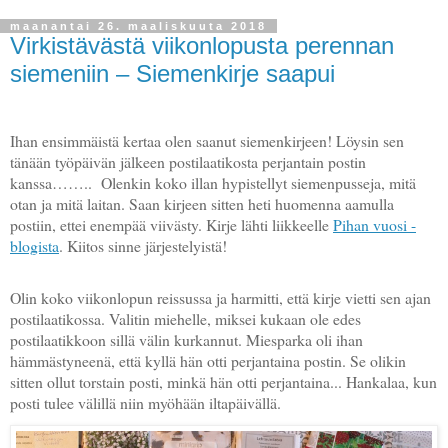
maanantai 26. maaliskuuta 2018
Virkistävästä viikonlopusta perennan
siemeniin – Siemenkirje saapui
Ihan ensimmäistä kertaa olen saanut siemenkirjeen! Löysin sen
tänään työpäivän jälkeen postilaatikosta perjantain postin
kanssa……..
Olenkin koko illan hypistellyt siemenpusseja, mitä
otan ja mitä laitan. Saan kirjeen sitten heti huomenna aamulla
postiin, ettei enempää viivästy. Kirje lähti liikkeelle
Pihan vuosi -
blogista
.
Kiitos sinne järjestelyistä!
Olin koko viikonlopun reissussa ja harmitti, että kirje vietti sen ajan
postilaatikossa. Valitin miehelle, miksei kukaan ole edes
postilaatikkoon sillä välin kurkannut. Miesparka oli ihan
hämmästyneenä, että kyllä hän otti perjantaina postin. Se olikin
sitten ollut torstain posti, minkä hän otti perjantaina... Hankalaa, kun
posti tulee välillä niin myöhään iltapäivällä.