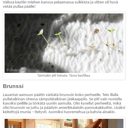
Välissä käytiin miehen kanssa pelaamassa sulkkista ja sitten oli hyvä
vetää pullaa päälle!
Taimiakin piti hoivata. Tässä basilikaa.
Brunssi
Lauantai-aamuun päätin värkätä brunssin koko perheelle. Tein illalla
pullataikinan ohessa sämpylätaikinan jääkaappiin. Se piti vain nostella
kasoiksi pellille ja törkätä uuniin aamulla. Olin kysellyt perheeltä, mikä
olisi brunssin se juttu ja päädyin amerikkalaisiin pannukakkuihin. Lisäksi
keitettyjä munia – tietysti. Juomiksi tuoremehua ja kahvia ainakin.