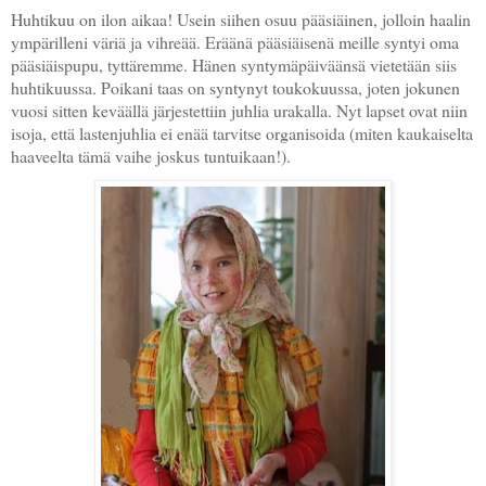
Huhtikuu on ilon aikaa! Usein siihen osuu pääsiäinen, jolloin haalin
ympärilleni väriä ja vihreää. Eräänä pääsiäisenä meille syntyi oma
pääsiäispupu, tyttäremme. Hänen syntymäpäiväänsä vietetään siis
huhtikuussa. Poikani taas on syntynyt toukokuussa, joten jokunen
vuosi sitten keväällä järjestettiin juhlia urakalla. Nyt lapset ovat niin
isoja, että lastenjuhlia ei enää tarvitse organisoida (miten kaukaiselta
haaveelta tämä vaihe joskus tuntuikaan!).