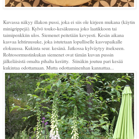
Kuvassa näkyy illakon pussi, joka ei siis ole kirjeen mukana (käytin
minigrippejä). Kylvö touko-kesäkuussa joko laatikkoon tai
taimipenkkiin ulos. Siemenet peitetään kevyesti. Kesän aikana
kasvaa lehtiruusuke, joka istutetaan lopulliselle kasvupaikalle
elokuussa. Kukinta seur. kesänä. Jatkossa kylväytyy itsekseen.
Rohtosormustinkukan siemenet ovat tämän kuvan pussin
jälkeläisistä omalta pihalta kerätty.
Siinäkin joutuu pari kesää
kukintaa odottamaan. Mutta odottaminenhan kannattaa...