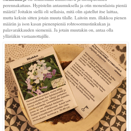
perennakattaus. Hypistelin antaumuksella ja otin monenlaista pieniä
määriä! Joitakin siellä oli sellaisia, mitä olin ajatellut itse laittaa,
mutta keksin sitten jotain muuta tilalle. Laitoin mm. illakkoa pienen
määrän ja ison kasan pienenpieniä rohtosormustinkukan ja
palavarakkauden siemeniä. Ja jotain muutakin on, antaa olla
ylläriäkin vastaanottajille.