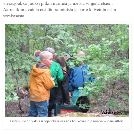
vierasjoukko juoksi pitkin nurmea ja metsiä vihjeitä etsien.
Aarrearkun avainta etsittiin raunioista ja aarre kaivettiin esiin
sorakasasta…
Lastenjuhlien väki aarrejahdissa eräänä toukokuun päivänä vuosia sitten.