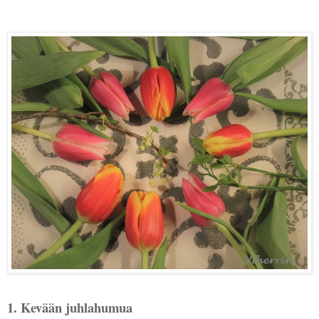
1. Kevään juhlahumua