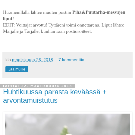
Piha&Puutarha-messujen
Huomenillalla lähtee muuten postiin
liput
!
EDIT: Voittajat arvottu! Tyttäreni toimi onnettarena. Liput lähtee
Marjalle ja Tarjalle, kunhan saan postiosoitteet.
klo
maaliskuuta 26, 2018
7 kommenttia:
Jaa muille
torstai 22. maaliskuuta 2018
Huhtikuussa parasta keväässä +
arvontamuistutus