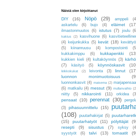
Näistä olen kirjoittanut
Nöpö
(29)
DIY
(16)
amppeli
(4
eläimet
(17
askartelu
(6)
bujo
(4)
istutus
(7)
ilmastonmuutos
(6)
joulu
(6
kasvihuone
(6)
kasvitieteelline
kaktus
(2)
kevät
(18)
(4)
keijunkukka
(5)
kevättyö
(5)
kiinanruusu
(4)
kompostointi
(5
kukkapenkki
(13
kukkakimppu
(6)
kärhö
kukkien kieli
(4)
kultaköynnös
(3)
(7)
köynnöskasvit
(10
käsityö
(5)
linnut
(17
leivonta
(3)
leikkokukat
(2)
luonnon monimuotoisuus
(9
luonnonkasvit
(4)
marjapensaa
maisema
(2)
messut
(9)
(6)
matkailu
(4)
mullanvaihto
(2
nikkarointi
(11)
niitty
(5)
orkidea
(3
perennat
(30)
pensaat
(10)
pergol
puutarh
pihasuunnittelu
(15)
(3)
(108)
puutarharetk
puutarhakirjat
(5)
(15)
puutarhatyöt
(11)
pölyttäjät
(9
resepti
(9)
sisustus
(7)
syksy
(4
talvi
(13)
tomaatit
(9
syystyöt
(6)