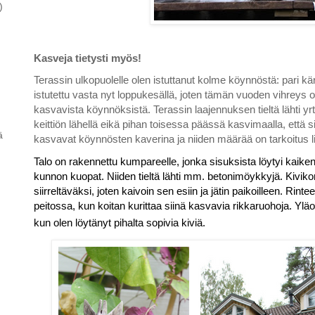
)
Kasveja tietysti myös!
Terassin ulkopuolelle olen istuttanut kolme köynnöstä: pari k
istutettu vasta nyt loppukesällä, joten tämän vuoden vihreys on
kasvavista köynnöksistä. Terassin laajennuksen tieltä lähti yr
keittiön lähellä eikä pihan toisessa päässä kasvimaalla, että si
ä
kasvavat köynnösten kaverina ja niiden määrää on tarkoitus l
Talo on rakennettu kumpareelle, jonka sisuksista löytyi kaiken
kunnon kuopat. Niiden tieltä lähti mm. betonimöykkyjä. Kivikon 
siirreltäväksi, joten kaivoin sen esiin ja jätin paikoilleen. Rin
peitossa, kun koitan kurittaa siinä kasvavia rikkaruohoja. Yl
kun olen löytänyt pihalta sopivia kiviä.