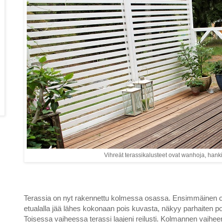
Vihreät terassikalusteet ovat wanhoja, hank
Terassia on nyt rakennettu kolmessa osassa. Ensimmäinen o
etualalla jää lähes kokonaan pois kuvasta, näkyy parhaiten 
Toisessa vaiheessa terassi laajeni reilusti. Kolmannen vaiheen