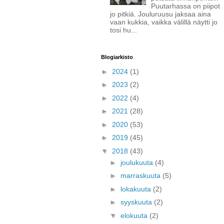
Puutarhassa on piipot
jo pitkiä. Jouluruusu jaksaa aina
vaan kukkia, vaikka välillä näytti jo
tosi hu...
Blogiarkisto
►
2024
(1)
►
2023
(2)
►
2022
(4)
►
2021
(28)
►
2020
(53)
►
2019
(45)
▼
2018
(43)
►
joulukuuta
(4)
►
marraskuuta
(5)
►
lokakuuta
(2)
►
syyskuuta
(2)
▼
elokuuta
(2)