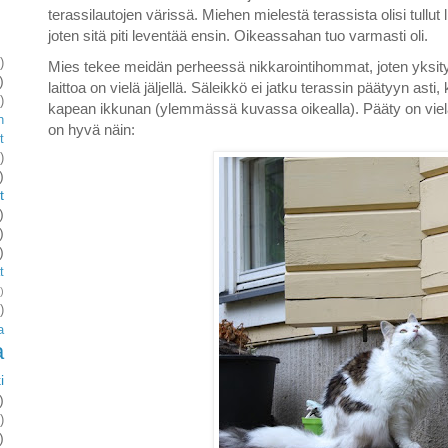
terassilautojen värissä. Miehen mielestä terassista olisi tullut
joten sitä piti leventää ensin. Oikeassahan tuo varmasti oli.
)
Mies tekee meidän perheessä nikkarointihommat, joten yksity
)
laittoa on vielä jäljellä. Säleikkö ei jatku terassin päätyyn asti
)
kapean ikkunan (ylemmässä kuvassa oikealla). Pääty on viel
n
on hyvä näin:
t
)
)
t
)
)
)
t
)
)
a
a
i
)
)
)