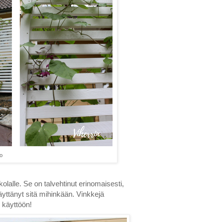
o
olalle. Se on talvehtinut erinomaisesti,
äyttänyt sitä mihinkään. Vinkkejä
 käyttöön!