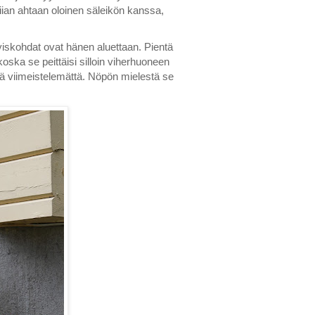
 liian ahtaan oloinen säleikön kanssa,
iskohdat ovat hänen aluettaan. Pientä
, koska se peittäisi silloin viherhuoneen
ä viimeistelemättä. Nöpön mielestä se