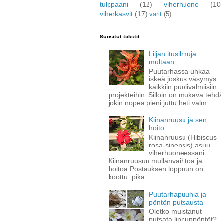
tulppaani
(12)
viherhuone
(10
viherkasvit
(17)
värit
(5)
Suositut tekstit
Liljan itusilmuja
multaan
Puutarhassa uhkaa
iskeä joskus väsymys
kaikkiin puolivalmiisiin
projekteihin. Silloin on mukava tehd
jokin nopea pieni juttu heti valm...
Kiinanruusu ja sen
hoito
Kiinanruusu (Hibiscus
rosa-sinensis) asuu
viherhuoneessani.
Kiinanruusun mullanvaihtoa ja
hoitoa Postauksen loppuun on
koottu pika...
Puutarhapuuhia ja
pöntön putsausta
Oletko muistanut
putsata linnunpöntöt?