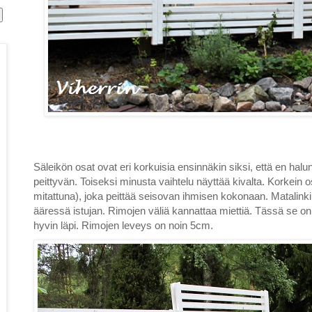
Säleikön osat ovat eri korkuisia ensinnäkin siksi, että en hal
peittyvän. Toiseksi minusta vaihtelu näyttää kivalta. Korkein 
mitattuna), joka peittää seisovan ihmisen kokonaan. Matalink
ääressä istujan. Rimojen väliä kannattaa miettiä. Tässä se on 
hyvin läpi. Rimojen leveys on noin 5cm.