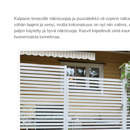
Kaipasin terassille näkösuojaa ja puusäleikkö oli sopivin rat
vähän laajeni ja venyi, mutta kokonaisuus on nyt niin valmis, et
paljon käytetty ja hyvä näkösuoja. Kasvit kiipeilevät siinä kaun
huonemaista tunnelmaa.