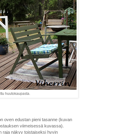
ittu huutokaupasta.
n oven edustan pieni tasanne (kuvan
postauksen viimeisessä kuvassa).
 raja näkyy toistaiseksi hyvin