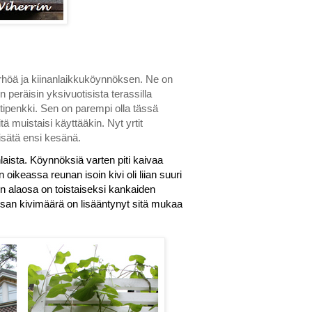
ärhöä ja kiinanlaikkuköynnöksen. Ne on
 peräisin yksivuotisista terassilla
ttipenkki. Sen on parempi olla tässä
tä muistaisi käyttääkin. Nyt yrtit
isätä ensi kesänä.
laista. Köynnöksiä varten piti kaivaa
oikeassa reunan isoin kivi oli liian suuri
teen alaosa on toistaiseksi kankaiden
äosan kivimäärä on lisääntynyt sitä mukaa