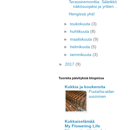
Terassiremonttia: Säleikkö
näkösuojaksi ja yrttien...
Hengissä yhä!
►
toukokuuta
(3)
►
huhtikuuta
(8)
►
maaliskuuta
(9)
►
helmikuuta
(5)
►
tammikuuta
(3)
►
2017
(9)
Tuoreita päivityksiä blogeissa
Kukkia ja koukeroita
Puutarha-aidan
uusiminen
Kukkaiselämää
My Flowering Life