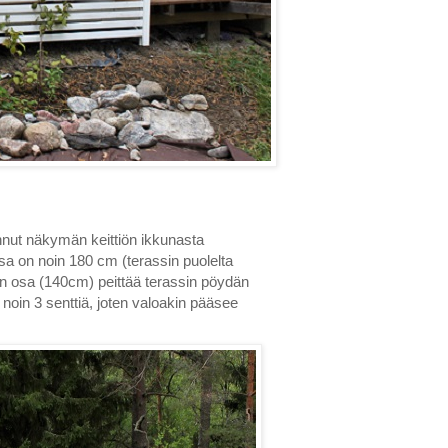
unnut näkymän keittiön ikkunasta
osa on noin 180 cm (terassin puolelta
in osa (140cm) peittää terassin pöydän
noin 3 senttiä, joten valoakin pääsee