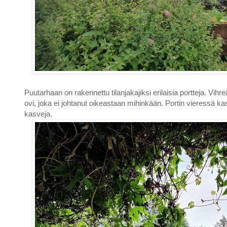
Puutarhaan on rakennettu tilanjakajiksi erilaisia portteja. Vihr
ovi, joka ei johtanut oikeastaan mihinkään. Portin vieressä ka
kasveja.