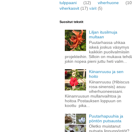
tulppaani
(12)
viherhuone
(10
viherkasvit
(17)
värit
(5)
Suositut tekstit
Liljan itusilmuja
multaan
Puutarhassa uhkaa
iskeä joskus väsymys
kaikkiin puolivalmiisiin
projekteihin. Silloin on mukava tehd
jokin nopea pieni juttu heti valm...
Kiinanruusu ja sen
hoito
Kiinanruusu (Hibiscus
rosa-sinensis) asuu
viherhuoneessani.
Kiinanruusun mullanvaihtoa ja
hoitoa Postauksen loppuun on
koottu pika...
Puutarhapuuhia ja
pöntön putsausta
Oletko muistanut
putsata linnunpöntöt?