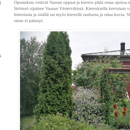
Opastuksia vetävät Vaasan oppaat ja kierros pitää ostaa ajoissa e
)
Strömsö sijaitsee
Vaasan Västervikissä. Kierroksella kerrotaan v
historiasta ja sisällä sai myös kierrellä rauhassa ja ottaa kuvia.
sinne ei päässyt.
ä