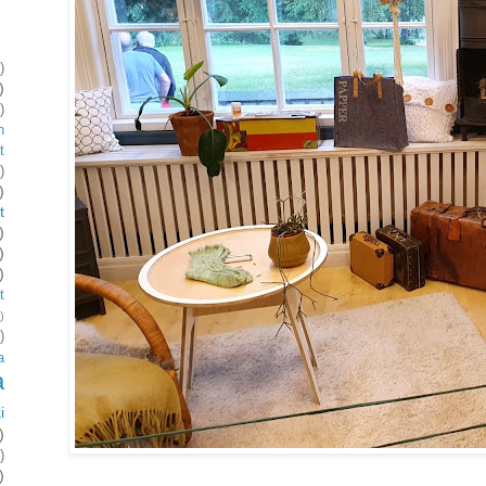
)
)
)
n
t
)
)
t
)
)
)
t
)
)
a
a
i
)
)
)