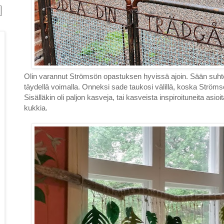
Olin varannut Strömsön opastuksen hyvissä ajoin. Sään suhteen 
täydellä voimalla. Onneksi sade taukosi välillä, koska Strömsön
Sisälläkin oli paljon kasveja, tai kasveista inspiroituneita asioi
kukkia.