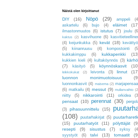
Näistä olen kirjoittanut
Nöpö
(29)
DIY
(16)
amppeli
(4
eläimet
(17
askartelu
(6)
bujo
(4)
istutus
(7)
ilmastonmuutos
(6)
joulu
(6
kasvihuone
(6)
kasvitieteelline
kaktus
(2)
kevät
(18)
(4)
keijunkukka
(5)
kevättyö
(5)
kiinanruusu
(4)
kompostointi
(5
kukkapenkki
(13
kukkakimppu
(6)
kärhö
kukkien kieli
(4)
kultaköynnös
(3)
(7)
köynnöskasvit
(10
käsityö
(5)
linnut
(17
leivonta
(3)
leikkokukat
(2)
luonnon monimuotoisuus
(9
luonnonkasvit
(4)
marjapensaa
maisema
(2)
messut
(9)
(6)
matkailu
(4)
mullanvaihto
(2
nikkarointi
(11)
niitty
(5)
orkidea
(3
perennat
(30)
pensaat
(10)
pergol
puutarh
pihasuunnittelu
(15)
(3)
(108)
puutarharetk
puutarhakirjat
(5)
(15)
puutarhatyöt
(11)
pölyttäjät
(9
resepti
(9)
sisustus
(7)
syksy
(4
talvi
(13)
tomaatit
(9
syystyöt
(6)