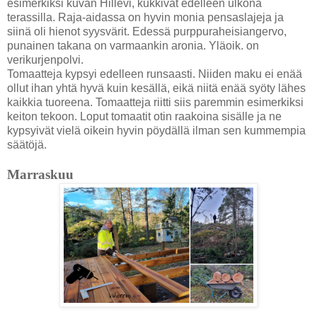
esimerkiksi kuvan Hillevi, kukkivat edelleen ulkona
terassilla. Raja-aidassa on hyvin monia pensaslajeja ja
siinä oli hienot syysvärit. Edessä purppuraheisiangervo,
punainen takana on varmaankin aronia. Yläoik. on
verikurjenpolvi.
Tomaatteja kypsyi edelleen runsaasti. Niiden maku ei enää
ollut ihan yhtä hyvä kuin kesällä, eikä niitä enää syöty lähes
kaikkia tuoreena. Tomaatteja riitti siis paremmin esimerkiksi
keiton tekoon. Loput tomaatit otin raakoina sisälle ja ne
kypsyivät vielä oikein hyvin pöydällä ilman sen kummempia
säätöjä.
Marraskuu