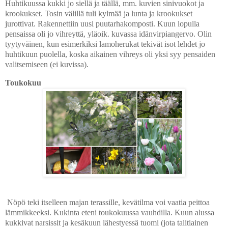
Huhtikuussa kukki jo siellä ja täällä, mm. kuvien sinivuokot ja
krookukset. Tosin välillä tuli kylmää ja lunta ja krookukset
jurottivat. Rakennettiin uusi puutarhakomposti. Kuun lopulla
pensaissa oli jo vihreyttä, yläoik. kuvassa idänvirpiangervo. Olin
tyytyväinen, kun esimerkiksi lamoherukat tekivät isot lehdet jo
huhtikuun puolella, koska aikainen vihreys oli yksi syy pensaiden
valitsemiseen (ei kuvissa).
Toukokuu
Nöpö teki itselleen majan terassille, kevätilma voi vaatia peittoa
lämmikkeeksi. Kukinta eteni toukokuussa vauhdilla. Kuun alussa
kukkivat narsissit ja kesäkuun lähestyessä tuomi (jota talitiainen