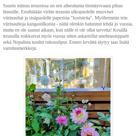
Suurin miinus terassissa on sen aiheuttama törmäysvaara pihan
linnuille. Ensihätään viritin terassin ulkopuolelle muoviset
viirinauhat ja sisäpuolelle paperisia "koristeita". Myöhemmin tein
viirinauhoja kangastilkuista - näitä olenkin halunnut tehdä jo vuosia,
mutta en ole saanut aikaan, kun niille ei ole ollut tarvetta! Kesällä
terassilla roikkuivat myös vuosia sitten askarrellut unelmasiepparit
sekä Nepalista tuodut rukousliput. Ennen kevättä täytyy taas lisätä
varoitusmerkkejä.