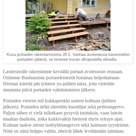
Kuva portaiden rakentamisesta 28.5. Vanhaa avoterassia kavennettiin
portaiden päästä, se levenee kuvan ulkopuolella oikealla.
Lasiterassille rakensimme keväällä portaat avoterassin reunaan.
Ostimme Bauhausista porraselementit hommaa helpottamaan.
Hieman kiirettä piti tyttären yo-juhlien takia, joita vietettiin
muutama päivä portaiden valmistumisen jälkeen.
Portaiden viereen tuli kukkapenkki uuteen kohtaan (juhlien
jälkeen). Portaiden tieltä siirrettiin kuunliljat sekä perhoangervo.
Paljon siihen ei vielä tullutkaan pysyviä istutuksia, vaan laitoin
maahan daalioita, jotka kukkivatkin hienosti myös syksyn ajan.
Kulman taakse siirsin isotöyhtöangervot sekä kulmaan syysleimut.
Niitä on siinä helppo vahtia, etteivät lähde levittämään taimiaan.