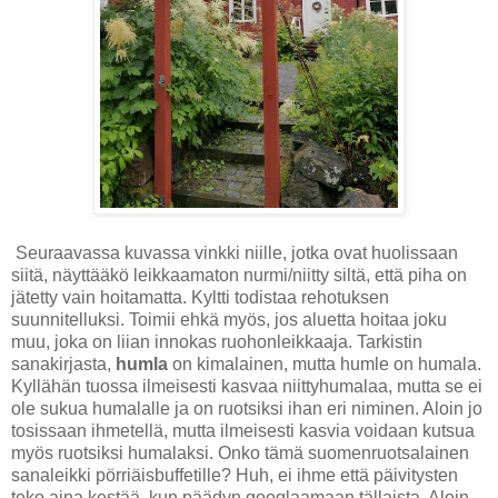
Seuraavassa kuvassa vinkki niille, jotka ovat huolissaan
siitä, näyttääkö leikkaamaton nurmi/niitty siltä, että piha on
jätetty vain hoitamatta. Kyltti todistaa rehotuksen
suunnitelluksi. Toimii ehkä myös, jos aluetta hoitaa joku
muu, joka on liian innokas ruohonleikkaaja. Tarkistin
sanakirjasta,
humla
on kimalainen, mutta humle on humala.
Kyllähän tuossa ilmeisesti kasvaa niittyhumalaa, mutta se ei
ole sukua humalalle ja on ruotsiksi ihan eri niminen. Aloin jo
tosissaan ihmetellä, mutta ilmeisesti kasvia voidaan kutsua
myös ruotsiksi humalaksi. Onko tämä suomenruotsalainen
sanaleikki pörriäisbuffetille? Huh, ei ihme että päivitysten
teko aina kestää, kun päädyn googlaamaan tällaista. Aloin