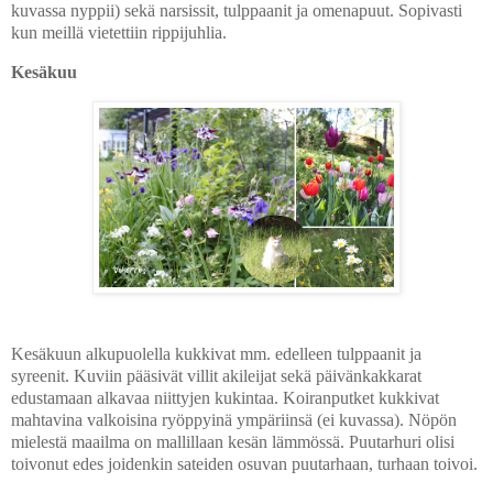
kuvassa nyppii) sekä narsissit, tulppaanit ja omenapuut. Sopivasti
kun meillä vietettiin rippijuhlia.
Kesäkuu
Kesäkuun alkupuolella kukkivat mm. edelleen tulppaanit ja
syreenit. Kuviin pääsivät villit akileijat sekä päivänkakkarat
edustamaan alkavaa niittyjen kukintaa. Koiranputket kukkivat
mahtavina valkoisina ryöppyinä ympäriinsä (ei kuvassa). Nöpön
mielestä maailma on mallillaan kesän lämmössä. Puutarhuri olisi
toivonut edes joidenkin sateiden osuvan puutarhaan, turhaan toivoi.