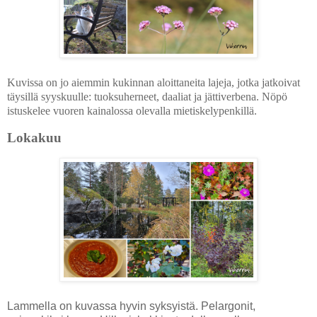
Kuvissa on jo aiemmin kukinnan aloittaneita lajeja, jotka jatkoivat
täysillä syyskuulle: tuoksuherneet, daaliat ja jättiverbena. Nöpö
istuskelee vuoren kainalossa olevalla mietiskelypenkillä.
Lokakuu
Lammella on kuvassa hyvin syksyistä. Pelargonit,