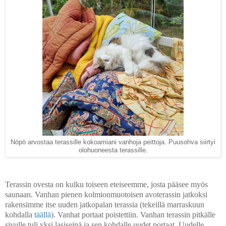
Nöpö arvostaa terassille kokoamiani vanhoja peittoja. Puusohva siirtyi
olohuoneesta terassille.
Terassin ovesta on kulku toiseen eteiseemme, josta pääsee myös
saunaan. Vanhan pienen kolmionmuotoisen avoterassin jatkoksi
rakensimme itse uuden jatkopalan terassia (tekeillä marraskuun
kohdalla
täällä
). Vanhat portaat poistettiin. Vanhan terassin pitkälle
sivulle tuli yksi lasiseinä ja sen kohdalle uudet portaat. Uudelle