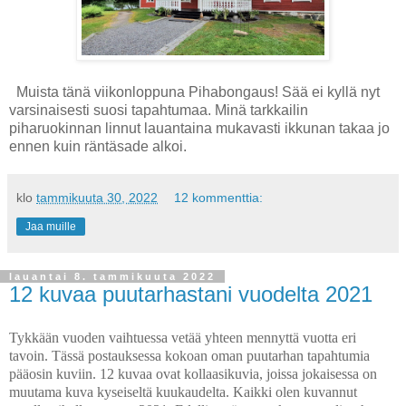
Muista tänä viikonloppuna Pihabongaus! Sää ei kyllä nyt
varsinaisesti suosi tapahtumaa. Minä tarkkailin
piharuokinnan linnut lauantaina mukavasti ikkunan takaa jo
ennen kuin räntäsade alkoi.
klo
tammikuuta 30, 2022
12 kommenttia:
Jaa muille
lauantai 8. tammikuuta 2022
12 kuvaa puutarhastani vuodelta 2021
Tykkään vuoden vaihtuessa vetää yhteen mennyttä vuotta eri
tavoin. Tässä postauksessa kokoan oman puutarhan tapahtumia
pääosin kuviin. 12 kuvaa ovat kollaasikuvia, joissa jokaisessa on
muutama kuva kyseiseltä kuukaudelta. Kaikki olen kuvannut