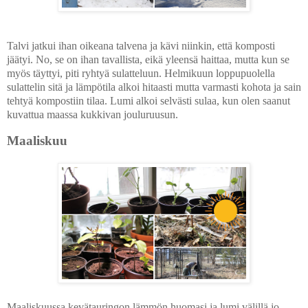
Talvi jatkui ihan oikeana talvena ja kävi niinkin, että komposti
jäätyi. No, se on ihan tavallista, eikä yleensä haittaa, mutta kun se
myös täyttyi, piti ryhtyä sulatteluun. Helmikuun loppupuolella
sulattelin sitä ja lämpötila alkoi hitaasti mutta varmasti kohota ja sain
tehtyä kompostiin tilaa. Lumi alkoi selvästi sulaa, kun olen saanut
kuvattua maassa kukkivan jouluruusun.
Maaliskuu
Maaliskuussa kevätauringon lämmön huomasi ja lumi välillä jo