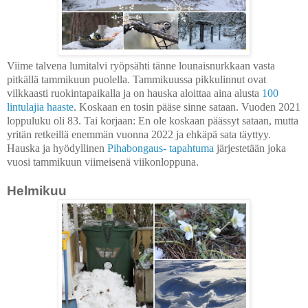
Viime talvena lumitalvi ryöpsähti tänne lounaisnurkkaan vasta
pitkällä tammikuun puolella. Tammikuussa pikkulinnut ovat
vilkkaasti ruokintapaikalla ja on hauska aloittaa aina alusta
100
lintulajia haaste
. Koskaan en tosin pääse sinne sataan. Vuoden 2021
loppuluku oli 83. Tai korjaan: En ole koskaan päässyt sataan, mutta
yritän retkeillä enemmän vuonna 2022 ja ehkäpä sata täyttyy.
Hauska ja hyödyllinen
Pihabongaus- tapahtuma
järjestetään joka
vuosi tammikuun viimeisenä viikonloppuna.
Helmikuu