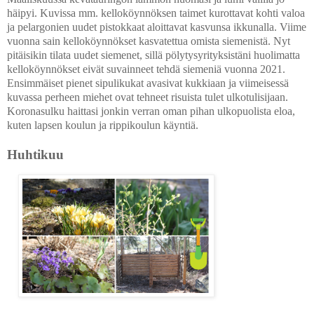
häipyi. Kuvissa mm. kelloköynnöksen taimet kurottavat kohti valoa
ja pelargonien uudet pistokkaat aloittavat kasvunsa ikkunalla. Viime
vuonna sain kelloköynnökset kasvatettua omista siemenistä. Nyt
pitäisikin tilata uudet siemenet, sillä pölytysyrityksistäni huolimatta
kelloköynnökset eivät suvainneet tehdä siemeniä vuonna 2021.
Ensimmäiset pienet sipulikukat avasivat kukkiaan ja viimeisessä
kuvassa perheen miehet ovat tehneet risuista tulet ulkotulisijaan.
Koronasulku haittasi jonkin verran oman pihan ulkopuolista eloa,
kuten lapsen koulun ja rippikoulun käyntiä.
Huhtikuu