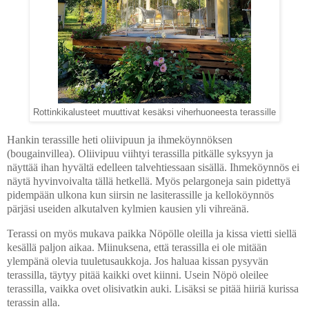
Rottinkikalusteet muuttivat kesäksi viherhuoneesta terassille
Hankin terassille heti oliivipuun ja ihmeköynnöksen
(bougainvillea). Oliivipuu viihtyi terassilla pitkälle syksyyn ja
näyttää ihan hyvältä edelleen talvehtiessaan sisällä. Ihmeköynnös ei
näytä hyvinvoivalta tällä hetkellä. Myös pelargoneja sain pidettyä
pidempään ulkona kun siirsin ne lasiterassille ja kelloköynnös
pärjäsi useiden alkutalven kylmien kausien yli vihreänä.
Terassi on myös mukava paikka Nöpölle oleilla ja kissa vietti siellä
kesällä paljon aikaa. Miinuksena, että terassilla ei ole mitään
ylempänä olevia tuuletusaukkoja. Jos haluaa kissan pysyvän
terassilla, täytyy pitää kaikki ovet kiinni. Usein Nöpö oleilee
terassilla, vaikka ovet olisivatkin auki. Lisäksi se pitää hiiriä kurissa
terassin alla.