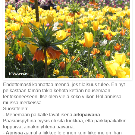
Ehdottomasti kannattaa mennä, jos tilaisuus tulee. En nyt
pelkästään tämän takia kehota ketään nousemaan
lentokoneeseen. Itse olen vielä koko viikon Hollannissa
muissa merkeissä.
Suosittelen:
- M
enemään paikalle tavallisena
arkipäivänä
.
Pääsiäispyhinä ryysis oli sitä luokkaa, että parkkipaikatkin
loppuivat ainakin yhtenä päivänä.
-
Ajoissa
aamulla liikkeelle ennen kuin liikenne on ihan