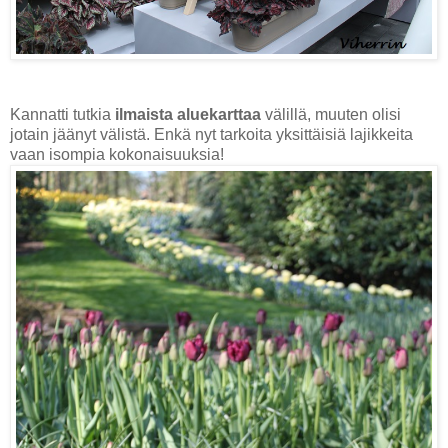
Kannatti tutkia
ilmaista aluekarttaa
välillä, muuten olisi
jotain jäänyt välistä. Enkä nyt tarkoita yksittäisiä lajikkeita
vaan isompia kokonaisuuksia!