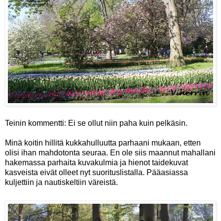
T
einin kommentti: Ei se ollut niin paha kuin pelkäsin.
Minä koitin hillitä kukkahulluutta parhaani mukaan, etten
olisi ihan mahdotonta seuraa. En ole siis maannut mahallani
hakemassa parhaita kuvakulmia ja hienot taidekuvat
kasveista eivät olleet nyt suorituslistalla. Pääasiassa
kuljettiin ja nautiskeltiin väreistä.