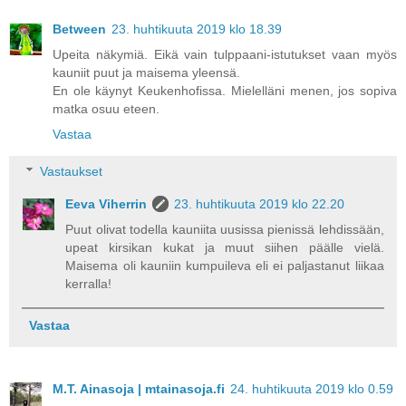
Between
23. huhtikuuta 2019 klo 18.39
Upeita näkymiä. Eikä vain tulppaani-istutukset vaan myös
kauniit puut ja maisema yleensä.
En ole käynyt Keukenhofissa. Mielelläni menen, jos sopiva
matka osuu eteen.
Vastaa
Vastaukset
Eeva Viherrin
23. huhtikuuta 2019 klo 22.20
Puut olivat todella kauniita uusissa pienissä lehdissään,
upeat kirsikan kukat ja muut siihen päälle vielä.
Maisema oli kauniin kumpuileva eli ei paljastanut liikaa
kerralla!
Vastaa
M.T. Ainasoja | mtainasoja.fi
24. huhtikuuta 2019 klo 0.59