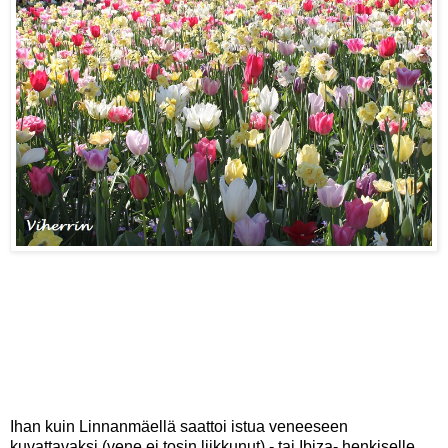
Ihan kuin Linnanmäellä saattoi istua veneeseen
kuvattavaksi (vene ei tosin liikkunut) - tai Ibiza- henkiselle