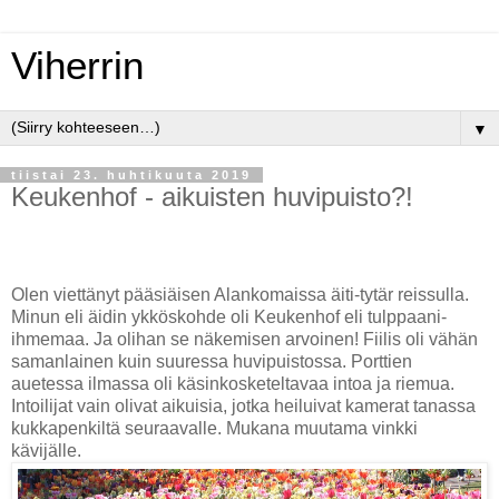
Viherrin
▼
tiistai 23. huhtikuuta 2019
Keukenhof - aikuisten huvipuisto?!
Olen viettänyt pääsiäisen Alankomaissa äiti-tytär reissulla.
Minun eli äidin ykköskohde oli Keukenhof eli tulppaani-
ihmemaa. Ja olihan se näkemisen arvoinen! Fiilis oli vähän
samanlainen kuin suuressa huvipuistossa. Porttien
auetessa ilmassa oli käsinkosketeltavaa intoa ja riemua.
Intoilijat vain olivat aikuisia, jotka heiluivat kamerat tanassa
kukkapenkiltä seuraavalle. Mukana muutama vinkki
kävijälle.