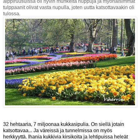
alppiruusuissa oli hyvin muhkeita nuppuja ja myöhäisimmät
tulppaanit olivat vasta nupulla, joten uutta katsottavaakin oli
tulossa.
32 hehtaaria, 7 miljoonaa kukkasipulia. On siellä jotain
katsottavaa... Ja väreissä ja tunnelmissa on myös
herkkyyttä. Ihania kukkivia kirsikoita ja lehtipuissa heleät