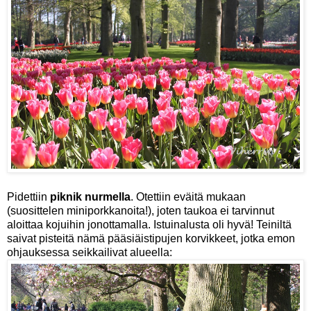
Pidettiin
piknik nurmella
. Otettiin eväitä mukaan
(suosittelen miniporkkanoita!), joten taukoa ei tarvinnut
aloittaa kojuihin jonottamalla. Istuinalusta oli hyvä!
Teiniltä
saivat pisteitä nämä pääsiäistipujen korvikkeet, jotka emon
ohjauksessa seikkailivat alueella: