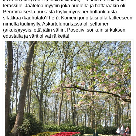
terassille. Jäätelöä myytiin joka puolella ja hattaraakin oli.
Perimmäisestä nurkasta löytyi myös perihollantilaista
silakkaa (kauhutalo? heh). Komein jono taisi olla laitteeseen
nimeltä tuulimylly. Askartelunurkassa oli sellainen
(aikuis)ryysis, että jätin väliin. Posetiivi soi kuin sirkuksen
edustalla ja värit olivat räikeitä!