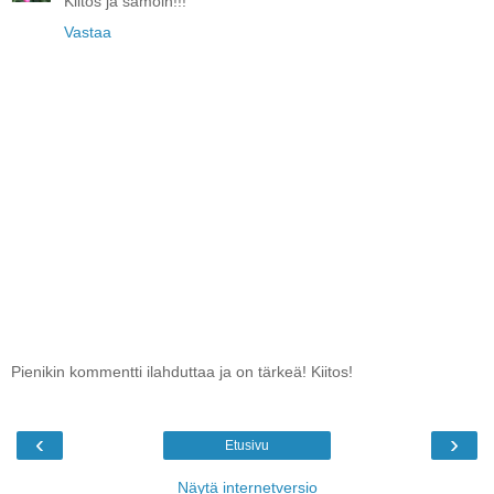
Kiitos ja samoin!!!
Vastaa
Pienikin kommentti ilahduttaa ja on tärkeä! Kiitos!
‹
›
Etusivu
Näytä internetversio