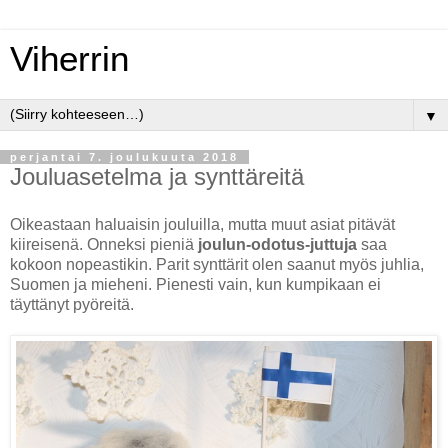
Viherrin
▼
perjantai 7. joulukuuta 2018
Jouluasetelma ja synttäreitä
Oikeastaan haluaisin jouluilla, mutta muut asiat pitävät
kiireisenä. Onneksi pieniä
joulun-odotus-juttuja
saa
kokoon nopeastikin. Parit synttärit olen saanut myös juhlia,
Suomen ja mieheni. Pienesti vain, kun kumpikaan ei
täyttänyt pyöreitä.