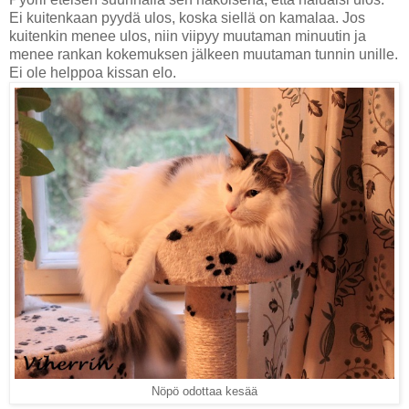
Ei kuitenkaan pyydä ulos, koska siellä on kamalaa. Jos
kuitenkin menee ulos, niin viipyy muutaman minuutin ja
menee rankan kokemuksen jälkeen muutaman tunnin unille.
Ei ole helppoa kissan elo.
Nöpö odottaa kesää