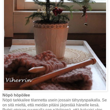
Nöpö höpöilee
Nöpö tarkkailee tilannetta usein jossain tähystyspaikalla. Se
on sitä mieltä, että meidän pitäisi järjestää hänelle kesä.
Pyörii eteisen suunnalla sen näköisenä, että haluaisi ulos.