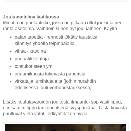
Jouluasetelma laatikossa
Minulla on puulaatikko, jossa on pitkään ollut jonkinlainen
ranta-asetelma. Vaihdoin siihen nyt jouluaiheen. Käytin
palan tapettia - rennosti tökätty taustaksi,
kiinnitys yhdellä teipinpalalla
villaa - kasoina
puupalikkataloja
tonttukoristeen ym.
origamikuusia tukevasta paperista
virkattuja lumihiutaleita (joihin hurahdin
edellisessä jouluverhopostauksessa)
Lisäksi joulutavaroiden joukosta ilmaantui sopivasti lippu,
niin saatiin lippu tankoon itsenäisyyspäivänä. Tästä kuvasta
puuttuvat vielä valot, ledkynttilät on hyviä.