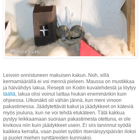
Leivoin
onnistuneen makuisen kakun. Noh, sillä
kermamäärällä ei voi mennä pieleen. Maussa on mustikkaa
ja häivähdys lakua. Resepti on Kodin kuvalehdestä ja löytyy
täältä
, lakua olisi voinut laittaa hiukan enemmänkin kuin
ohjeessa. Ulkonäkö oli vähän jännä, kun meni vinoon
pakastimessa.
Jäädytettävät kakut ja jäädykkeet on käteviä
myös jouluna, kun ne voi tehdä etukäteen. Tätä kakkua
pystyy leikkaamaan suoraan pakastimesta otettuna, ei ole
kivikova niin kuin jäädykkeet usein. Ei siis tarvinnut syödä
kaikkea kerralla, vaan puolet syötiin itsenäisyyspäivän iloksi
ja puolet miehen synttäreiden kunniaksi.