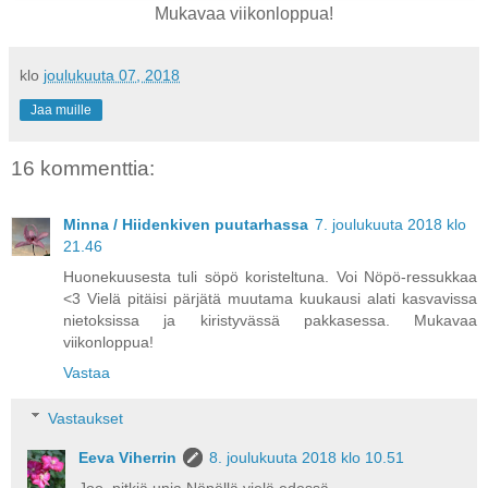
Mukavaa viikonloppua!
klo
joulukuuta 07, 2018
Jaa muille
16 kommenttia:
Minna / Hiidenkiven puutarhassa
7. joulukuuta 2018 klo
21.46
Huonekuusesta tuli söpö koristeltuna. Voi Nöpö-ressukkaa
<3 Vielä pitäisi pärjätä muutama kuukausi alati kasvavissa
nietoksissa ja kiristyvässä pakkasessa. Mukavaa
viikonloppua!
Vastaa
Vastaukset
Eeva Viherrin
8. joulukuuta 2018 klo 10.51
Joo, pitkiä unia Nöpöllä vielä edessä.