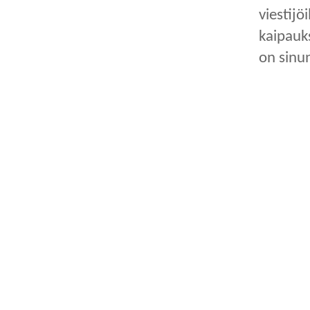
viestij
kaipauks
on sinun