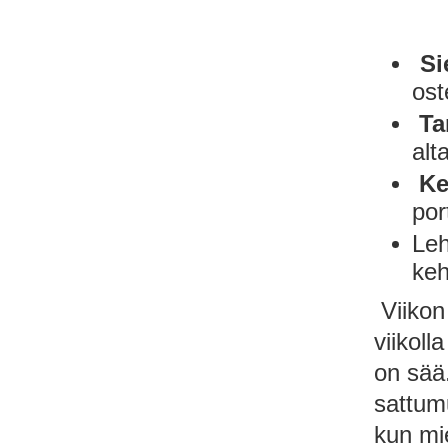
Si
ost
Tar
alt
Ke
por
Leh
keh
Viikon 
viikoll
on sää.
sattum
kun mie