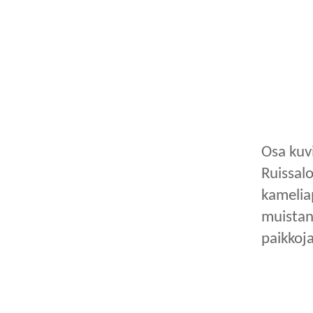
Osa kuvi
Ruissalo
kameliap
muistan
paikkoja