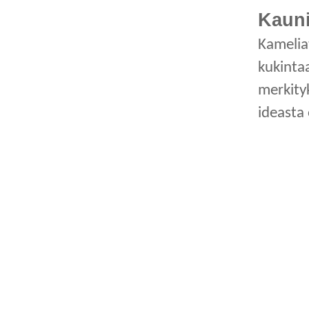
Kauni
Kameliat
kukintaa
merkityk
ideasta 