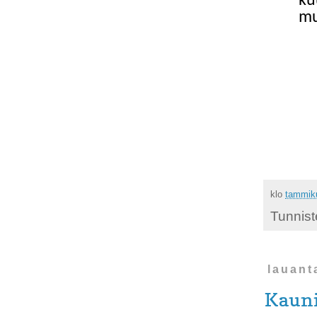
ku
mu
klo
tammiku
Tunnist
lauant
Kauni