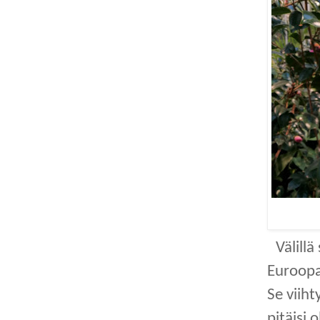
Välillä
Euroopa
Se viiht
pitäisi 