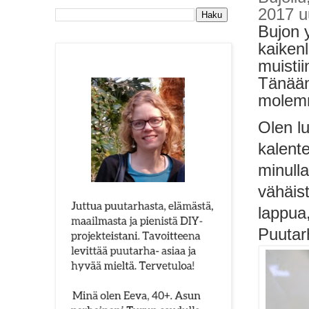
2017 uu
Bujon y
kaikenl
muisti
Tänään 
molemm
Olen lu
kalente
minulla
vähäist
lappua,
Puutar