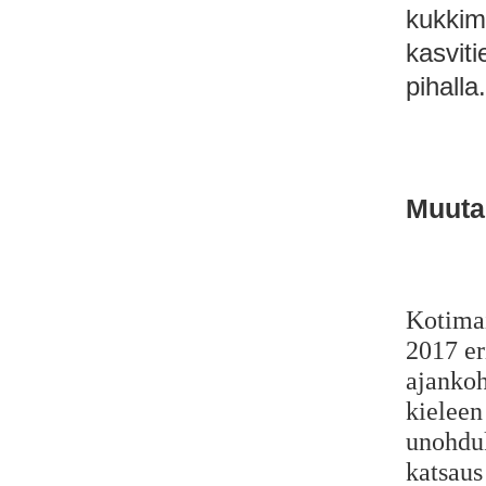
kukkim
kasviti
pihalla.
Muutam
Kotimai
2017 er
ajankoh
kieleen
unohduk
katsaus