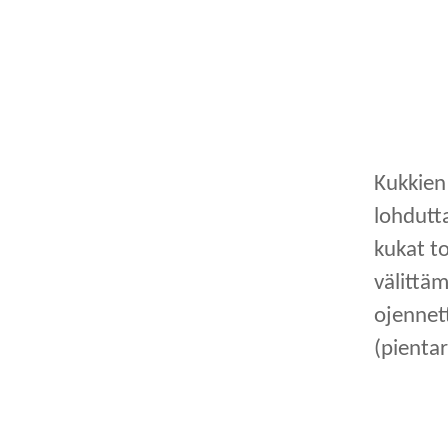
Kukkien 
lohdutta
kukat to
välittäm
ojennett
(pientar