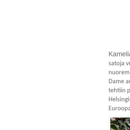
Kameli
satoja 
nuoremp
Dame aux
tehtiin
Helsingi
Euroopas