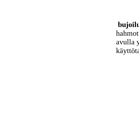
bujoil
hahmott
avulla 
käyttöt