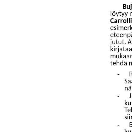
Buj
löytyy 
Carroll
esimerk
eteenpä
jutut. 
kirjata
mukaan 
tehdä m
-
B
Sa
nä
-
ku
Te
si
-
B