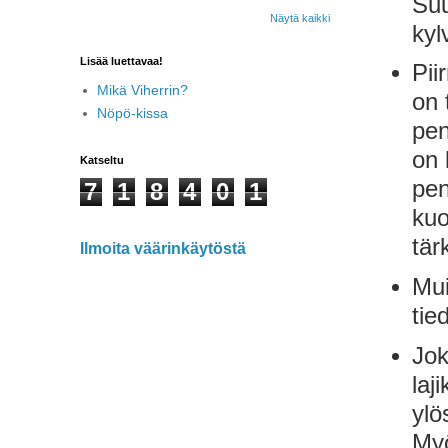
Suu
Näytä kaikki
kyl
Lisää luettavaa!
Pii
Mikä Viherrin?
on 
Nöpö-kissa
pen
on 
Katseltu
pen
7
1
8
4
0
1
kuo
tär
Ilmoita väärinkäytöstä
Mui
tie
Jok
laj
ylö
Myö