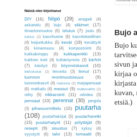
Kuvassa vase
Näistä olen kirjoittanut
Nöpö
(29)
DIY
(16)
amppeli
(4)
eläimet
(17)
askartelu
(6)
bujo
(4)
istutus
(7)
Bujo 
ilmastonmuutos
(6)
joulu
(6)
kasvihuone
(6)
kasvitieteellinen
kaktus
(2)
kevät
(18)
(4)
keijunkukka
(5)
kevättyöt
Bujo ku
(5)
kiinanruusu
(4)
kompostointi
(5)
tarvits
kukkapenkki
(13)
kukkakimppu
(6)
kärhöt
kukkien kieli
(4)
kultaköynnös
(3)
sivun j
(7)
köynnöskasvit
(10)
käsityö
(5)
linnut
(17)
leivonta
(3)
leikkokukat
(2)
kirjaa 
luonnon monimuotoisuus
(9)
kirjast
luonnonkasvit
(4)
marjapensaat
maisema
(2)
messut
(9)
(6)
matkailu
(4)
mullanvaihto
(2)
kuvan, 
nikkarointi
(11)
niitty
(5)
orkidea
(3)
perennat
(30)
pensaat
(10)
etsiä.)
pergola
puutarha
pihasuunnittelu
(15)
(3)
(108)
puutarharetki
puutarhakirjat
(5)
(15)
puutarhatyöt
(11)
pölyttäjät
(9)
resepti
(9)
sisustus
(7)
syksy
(4)
talvi
(13)
tomaatit
(9)
syystyöt
(6)