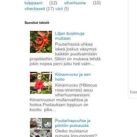
tulppaani
(12)
viherhuone
(10)
viherkasvit
(17)
värit
(5)
Suositut tekstit
Liljan itusilmuja
multaan
Puutarhassa uhkaa
iskeä joskus väsymys
kaikkiin puolivalmiisiin
projekteihin. Silloin on mukava tehdä
jokin nopea pieni juttu heti valm...
Kiinanruusu ja sen
hoito
Kiinanruusu (Hibiscus
rosa-sinensis) asuu
Esim
viherhuoneessani.
Kiinanruusun mullanvaihtoa ja
hoitoa Postauksen loppuun on
koottu pika...
Puutarhapuuhia ja
pöntön putsausta
Oletko muistanut
putsata linnunpöntöt?