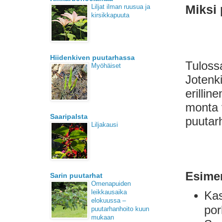
Liljat ilman ruusua ja
Miksi 
kirsikkapuuta
Hiidenkiven puutarhassa
Tuloss
Myöhäiset
Jotenki
erillin
monta v
Saaripalsta
puutar
Liljakausi
Esimer
Sarin puutarhat
Omenapuiden
leikkausaika
Kas
elokuussa –
por
puutarhanhoito kuun
mukaan