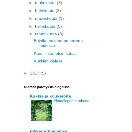
►
toukokuuta
(3)
►
huhtikuuta
(8)
►
maaliskuuta
(9)
►
helmikuuta
(5)
▼
tammikuuta
(3)
Bujoilu mukana puutarhan
hoidossa
Kauniit kamelian kukat
Kukkien kielellä
►
2017
(9)
Tuoreita päivityksiä blogeissa
Kukkia ja koukeroita
Humalaportin takana
Rikkaruohoelämää