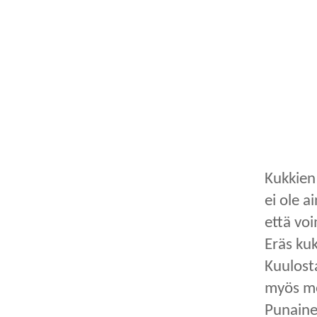
Kukkien 
ei ole a
että vo
Eräs ku
Kuulosta
myös mer
Punainen