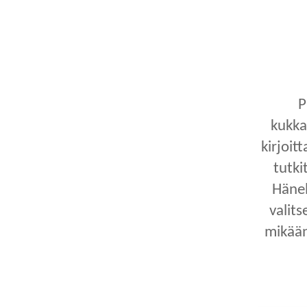
P
kukka
kirjoit
tutki
Hänel
valits
mikään