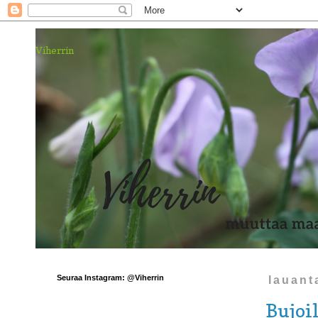
Viherrin
Seuraa Instagram: @Viherrin
lauant
Bujoi