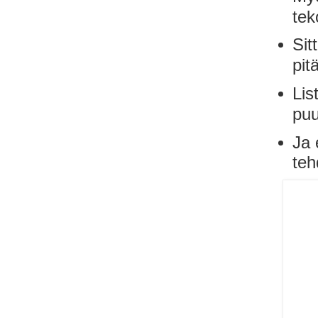
te
Sit
pit
Lis
puu
J
a 
te