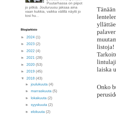
Puutarhassa on piipot
jo pitkiä. Jouluruusu jaksaa aina
Tänään 
vaan kukkia, vaikka välillä näytti jo
lentele
tosi hu...
yllättä
Blogiarkisto
palaver
►
2024
(1)
muutami
►
2023
(2)
listoja
►
2022
(4)
Tarkoit
►
2021
(28)
lintula
►
2020
(53)
laiska 
►
2019
(45)
▼
2018
(43)
►
joulukuuta
(4)
Onko bu
►
marraskuuta
(5)
perusi
►
lokakuuta
(2)
►
syyskuuta
(2)
►
elokuuta
(2)