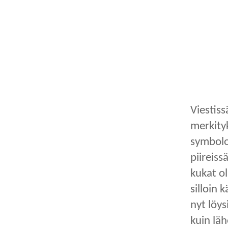
Viestiss
merkity
symbolo
piireiss
kukat ol
silloin 
nyt löys
kuin läh