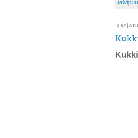
talvipu
perjan
Kukki
Kukkie