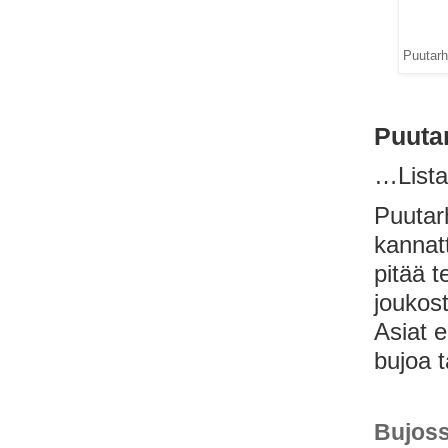
Puutarh
Puuta
…Lista
Puutarh
kannat
pitää t
joukost
Asiat 
bujoa t
Bujoss