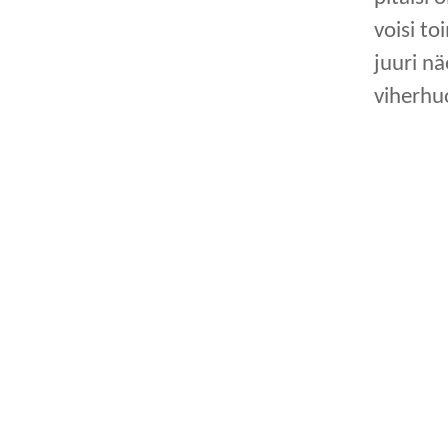
voisi to
juuri nä
viherhu