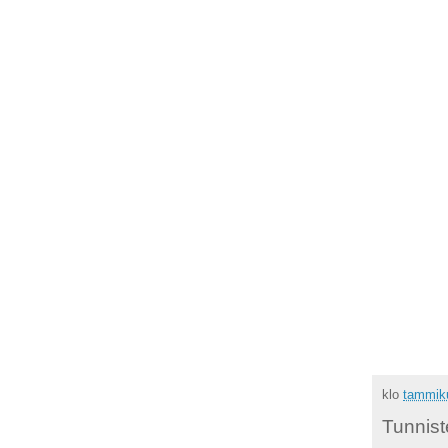
klo
tammiku
Tunnist