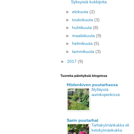
Syksyisiä kukkijoita
►
elokuuta
(2)
►
toukokuuta
(3)
►
huhtikuuta
(8)
►
maaliskuuta
(9)
►
helmikuuta
(5)
►
tammikuuta
(3)
►
2017
(9)
Tuoreita päivityksiä blogeissa
Hiidenkiven puutarhassa
Mylläystä
aurinkopenkissä
Sarin puutarhat
Tarhakylmänkukka eli
ketokylmänkukka