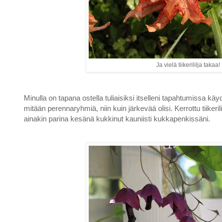
Ja vielä tiikerililja takaa!
Minulla on tapana ostella tuliaisiksi itselleni tapahtumissa käy
mitään perennaryhmiä, niin kuin järkevää olisi. Kerrottu tiikerili
ainakin parina kesänä kukkinut kauniisti kukkapenkissäni.