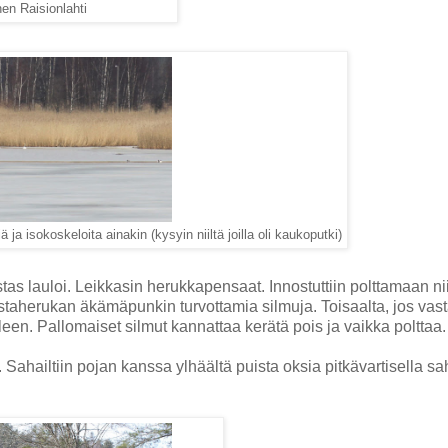
nen Raisionlahti
a isokoskeloita ainakin (kysyin niiltä joilla oli kaukoputki)
as lauloi. Leikkasin herukkapensaat. Innostuttiin polttamaan ni
mustaherukan äkämäpunkin turvottamia silmuja. Toisaalta, jos vas
mieleen. Pallomaiset silmut kannattaa kerätä pois ja vaikka polttaa
ahailtiin pojan kanssa ylhäältä puista oksia pitkävartisella sah