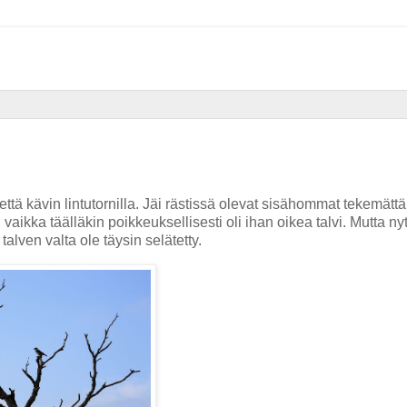
tä kävin lintutornilla. Jäi rästissä olevat sisähommat tekemättä.
vaikka täälläkin poikkeuksellisesti oli ihan oikea talvi. Mutta ny
talven valta ole täysin selätetty.