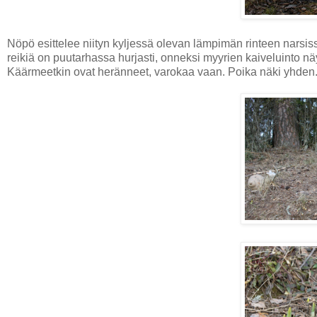
Nöpö esittelee niityn kyljessä olevan lämpimän rinteen narsiss
reikiä on puutarhassa hurjasti, onneksi myyrien kaiveluinto 
Käärmeetkin ovat heränneet, varokaa vaan. Poika näki yhden