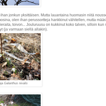
sta ihan jonkun yksittäisen. Mutta lauantaina huomasin niitä nous
sina, olen ihan perussortteja hankkinut vähitellen, mutta määrä
ieraita, toivon... Jouluruusu on kukkinut koko talven, silloin kun
yt (ja varmaan siellä allakin).
oja
Galanthus nivalis