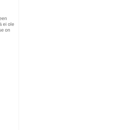
seen
 ei ole
 se on