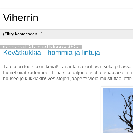
Viherrin
sunnuntai 28. maaliskuuta 2021
Kevätkukkia, -hommia ja lintuja
Täällä on todellakin kevät! Lauantaina touhusin sekä pihassa et
Lumet ovat kadonneet. Eipä sitä paljon ole ollut enää aikoihin, 
nousee jo kukkiakin! Vesistöjen jääpeite vielä muistuttaa, ettei 