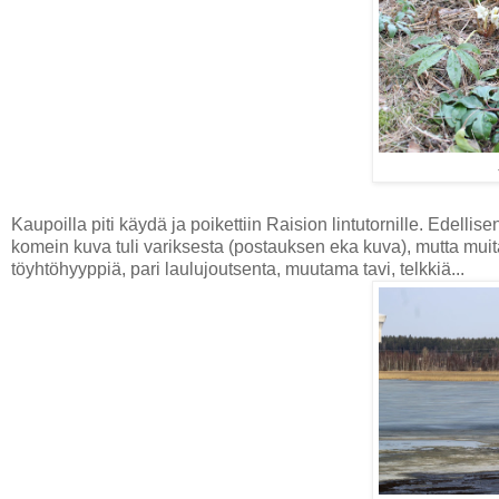
Kaupoilla piti käydä ja poikettiin Raision lintutornille. Edellisen 
komein kuva tuli variksesta (postauksen eka kuva), mutta muitaki
töyhtöhyyppiä, pari laulujoutsenta, muutama tavi, telkkiä...