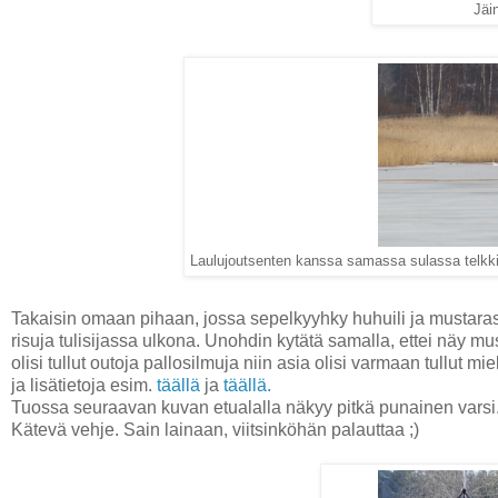
Jäi
Laulujoutsenten kanssa samassa sulassa telkkiä j
Takaisin omaan pihaan, jossa sepelkyyhky huhuili ja mustarast
risuja tulisijassa ulkona. Unohdin kytätä samalla, ettei näy 
olisi tullut outoja pallosilmuja niin asia olisi varmaan tullut 
ja lisätietoja esim.
täällä
ja
täällä.
Tuossa seuraavan kuvan etualalla näkyy pitkä punainen varsi. S
Kätevä vehje. Sain lainaan, viitsinköhän palauttaa ;)