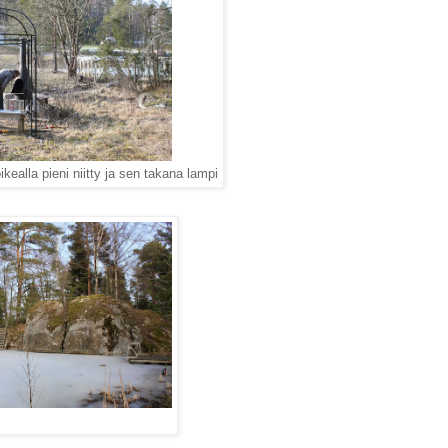
ikealla pieni niitty ja sen takana lampi