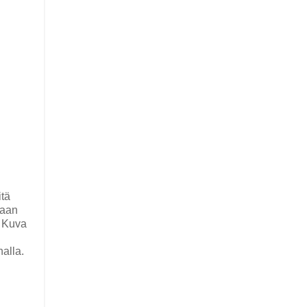
itä
taan
. Kuva
alla.